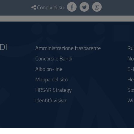
Condividi su:
Amministrazione trasparente
Ru
Concorsi e Bandi
Not
Albo on-line
E-
Mappa del sito
He
HRS4R Strategy
So
Identità visiva
Wi