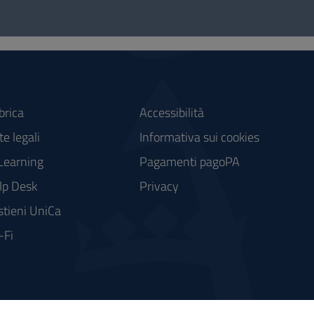
brica
Accessibilità
e legali
Informativa sui cookies
Learning
Pagamenti pagoPA
lp Desk
Privacy
stieni UniCa
-Fi