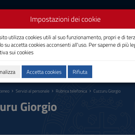
Impostazioni dei cookie
Studi di Cagliari
ito utilizza cookies utili al suo funzionamento, propri e di terz
o su accetta cookies acconsenti all'uso. Per saperne di più le
iva sui cookies
i
Ricerca
Società e territorio
nalizza
Accetta cookies
Rifiuta
teneo
Servizi al personale
Rubrica telefonica
Cuccuru Giorgio
uru Giorgio