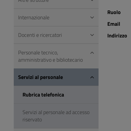
Vai
al
Ruolo
Internazionale
Footer
Email
Docenti e ricercatori
Indirizzo
Personale tecnico,
amministrativo e bibliotecario
Servizi al personale
Rubrica telefonica
Servizi al personale ad accesso
riservato