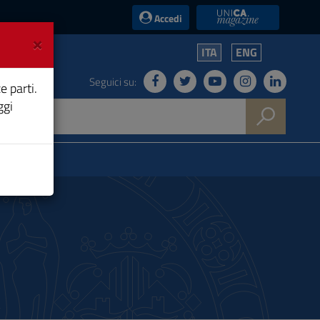
UniCA News
Accedi
×
ITA
ENG
Seguici su:
e parti.
ggi