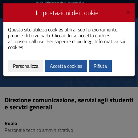
MIUR
MUR
- Ministero dell'Università e
della Ricerca
e
×
Impostazioni dei cookie
UniCA News
Accedi
Accedi
Università degli
Questo sito utilizza cookies utili al suo funzionamento,
Toggle
propri e di terze parti. Cliccando su accetta cookies
Studi di Cagliari
navigation
acconsenti all'uso. Per saperne di più leggi
Informativa sui
cookies
Vai
al
Cuccu Niccolò
Contenuto
Vai
Personalizza
Accetta cookies
Rifiuta
alla
navigazione
del
sito
Vai
Direzione comunicazione, servizi agli studenti
al
e servizi generali
Footer
Ruolo
Personale tecnico amministrativo