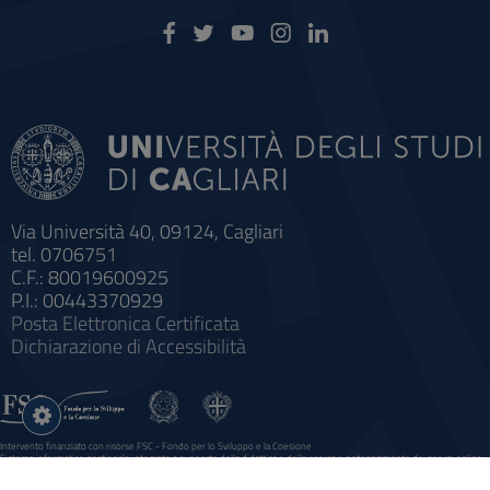
Via Università 40, 09124, Cagliari
tel. 0706751
C.F.: 80019600925
P.I.: 00443370929
Posta Elettronica Certificata
Dichiarazione di Accessibilità
Impostazioni
cookie
Intervento finanziato con risorse FSC - Fondo per lo Sviluppo e la Coesione
Sistema informatico gestionale integrato a supporto della didattica e della ricerca e potenziamento dei servizi online
agli studenti