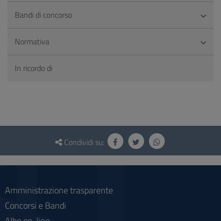
Bandi di concorso
Normativa
In ricordo di
Questionario
e
Condividi su:
social
Amministrazione trasparente
Concorsi e Bandi
Albo on-line