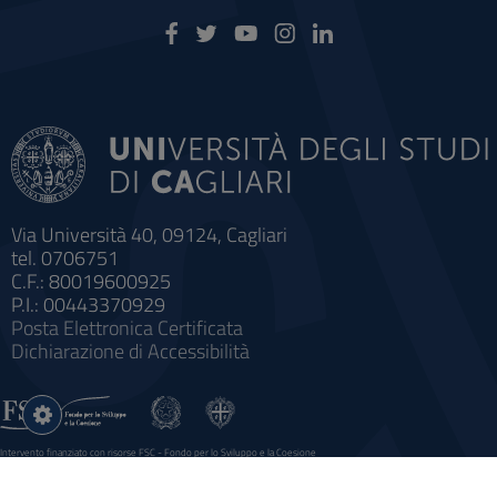
Via Università 40, 09124, Cagliari
tel. 0706751
C.F.: 80019600925
P.I.: 00443370929
Posta Elettronica Certificata
Dichiarazione di Accessibilità
Impostazioni
cookie
Intervento finanziato con risorse FSC - Fondo per lo Sviluppo e la Coesione
Sistema informatico gestionale integrato a supporto della didattica e della ricerca e potenziamento dei servizi online
agli studenti