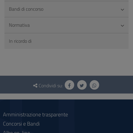
Bandi di concorso
Normativa
In ricordo di
Questionario
e
Condividi su:
social
Amministrazione trasparente
Concorsi e Bandi
Albo on-line