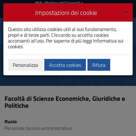
MIUR
MUR
- Ministero dell'Università e
della Ricerca
e
×
Impostazioni dei cookie
UniCA News
Accedi
Accedi
Università degli
Questo sito utilizza cookies utili al suo funzionamento,
Toggle
propri e di terze parti. Cliccando su accetta cookies
Studi di Cagliari
navigation
acconsenti all'uso. Per saperne di più leggi
Informativa sui
cookies
Vai
al
Cubeddu Marco
Contenuto
Vai
Personalizza
Accetta cookies
Rifiuta
alla
navigazione
del
sito
Vai
Facoltà di Scienze Economiche, Giuridiche e
al
Politiche
Footer
Ruolo
Personale tecnico amministrativo