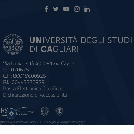
Via Università 40, 09124, Cagliari
tel. 0706751
C.F.: 80019600925
P.I.: 00443370929
Posta Elettronica Certificata
Dichiarazione di Accessibilità
Impostazioni
cookie
Intervento finanziato con risorse FSC - Fondo per lo Sviluppo e la Coesione
Sistema informatico gestionale integrato a supporto della didattica e della ricerca e potenziamento dei servizi online
agli studenti