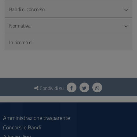
Bandi di concorso
Normativa
In ricordo di
Questionario
e
Condividi su:
social
Amministrazione trasparente
Concorsi e Bandi
Albo on-line