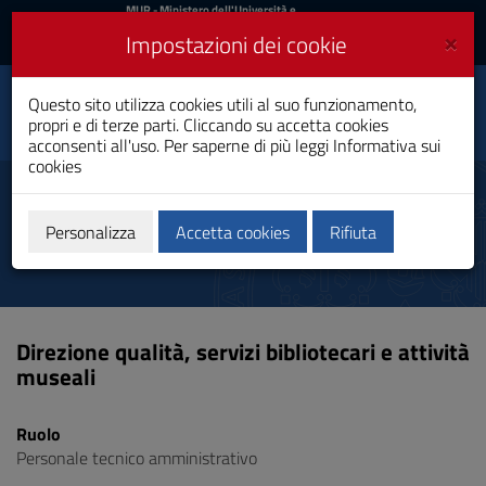
MIUR
MUR
- Ministero dell'Università e
della Ricerca
e
×
Impostazioni dei cookie
UniCA News
Accedi
Accedi
Università degli
Questo sito utilizza cookies utili al suo funzionamento,
Toggle
propri e di terze parti. Cliccando su accetta cookies
Studi di Cagliari
navigation
acconsenti all'uso. Per saperne di più leggi
Informativa sui
cookies
Vai
al
Canu Piero
Contenuto
Vai
Personalizza
Accetta cookies
Rifiuta
alla
navigazione
del
sito
Vai
Direzione qualità, servizi bibliotecari e attività
al
museali
Footer
Ruolo
Personale tecnico amministrativo