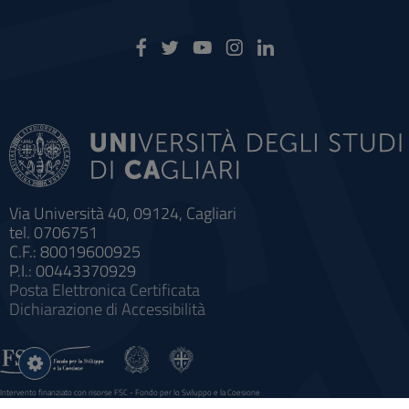
Via Università 40, 09124, Cagliari
tel. 0706751
C.F.: 80019600925
P.I.: 00443370929
Posta Elettronica Certificata
Dichiarazione di Accessibilità
Impostazioni
cookie
Intervento finanziato con risorse FSC - Fondo per lo Sviluppo e la Coesione
Sistema informatico gestionale integrato a supporto della didattica e della ricerca e potenziamento dei servizi online