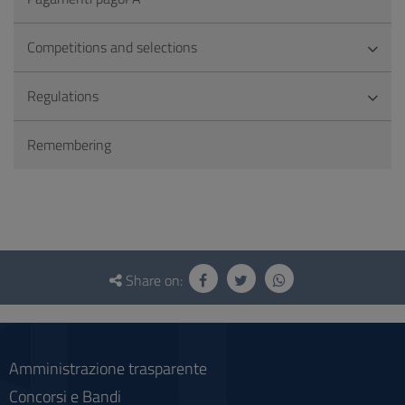
Competitions and selections
Regulations
Remembering
Questionnaire
and
Share on:
social
Amministrazione trasparente
Concorsi e Bandi