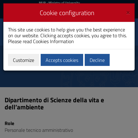
MIUR
MUR
- Ministry of University
and Research
and
×
Cookie configuration
UniCA News
Login
Login
University of
This site use cookies to help give you the best experience
Toggle
on our website. Clicking accepts cookies, you agree to this.
Cagliari
navigation
Please read
Cookies Information
Skip
to
Directories
Content
Customize
Accepts cookies
Decline
Go
to
site
navigation
Go
to
Dipartimento di Scienze della vita e
Footer
dell’ambiente
Role
Personale tecnico amministrativo