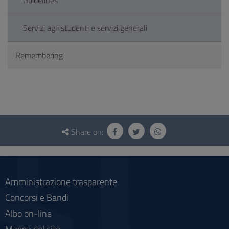
Guidelines
Servizi agli studenti e servizi generali
Remembering
Questionnaire
and
Share on:
social
Amministrazione trasparente
Concorsi e Bandi
Albo on-line