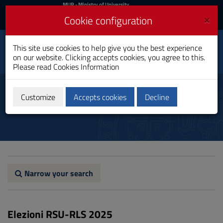
MIUR
MUR
- Ministry of University
and Research
and
×
Cookie configuration
UniCA News
Login
Login
University of
This site use cookies to help give you the best experience
Toggle
on our website. Clicking accepts cookies, you agree to this.
Cagliari
navigation
Please read
Cookies Information
Skip
to
RSU - RLS
Content
Customize
Accepts cookies
Decline
Go
to
site
navigation
Go
to
Footer
Narrow your search
Elezioni RSU-RLS 2025