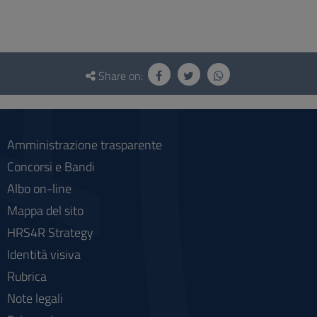
Questionnaire
and
Share on:
social
Amministrazione trasparente
Concorsi e Bandi
Albo on-line
Mappa del sito
HRS4R Strategy
Identità visiva
Rubrica
Note legali