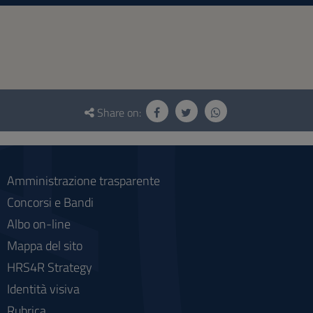
Questionnaire
and
Share on:
social
Amministrazione trasparente
Concorsi e Bandi
Albo on-line
Mappa del sito
HRS4R Strategy
Identità visiva
Rubrica