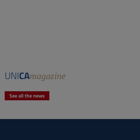
UNI
CA
magazine
See all the news