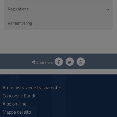
Regulations
Remembering
Questionnaire
and
Share on:
social
Amministrazione trasparente
Concorsi e Bandi
Albo on-line
Mappa del sito