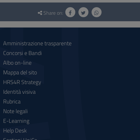
Questionnaire
and
Share on:
social
Amministrazione trasparente
Concorsi e Bandi
Albo on-line
Mappa del sito
HRS4R Strategy
Identità visiva
Rubrica
Note legali
E-Learning
Help Desk