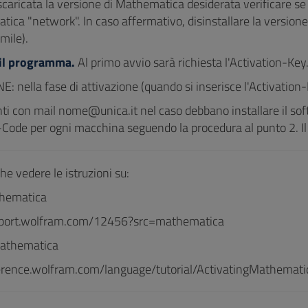
scaricata la versione di Mathematica desiderata verificare se
tica "network". In caso affermativo, disinstallare la versio
imile).
 il programma.
Al primo avvio sarà richiesta l'Activation-Key
: nella fase di attivazione (quando si inserisce l'Activation
enti con mail nome@unica.it nel caso debbano installare il s
-Code per ogni macchina seguendo la procedura al punto 2. I
e vedere le istruzioni su:
thematica
upport.wolfram.com/12456?src=mathematica
Mathematica
ference.wolfram.com/language/tutorial/ActivatingMathemati