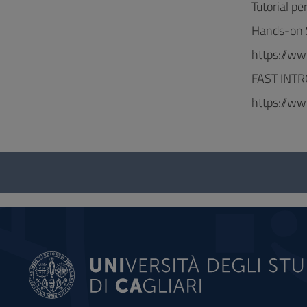
Tutorial pe
Hands-on 
https://w
FAST INT
https://w
Questionnaire
and
social