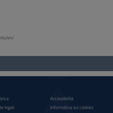
nts/en/
brica
Accessibilità
e legali
Informativa sui cookies