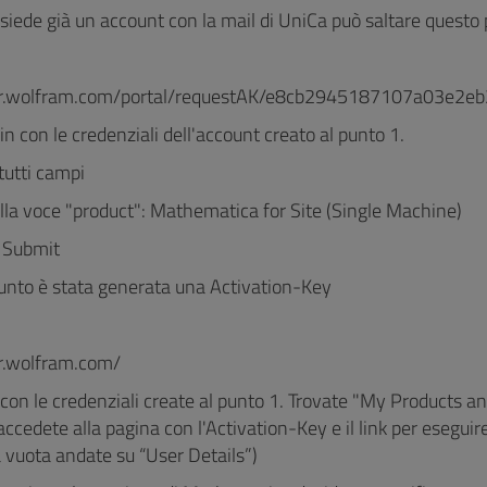
siede già un account con la mail di UniCa può saltare questo
u
ser.wolfram.com/portal/requestAK/e8cb2945187107a03e2
ogin con le credenziali dell'account creato al punto 1.
tutti campi
alla voce "product": Mathematica for Site (Single Machine)
u Submit
unto è stata generata una Activation-Key
u
er.wolfram.com/
con le credenziali create al punto 1. Trovate "My Products an
accedete alla pagina con l'Activation-Key e il link per esegui
 vuota andate su “User Details”)