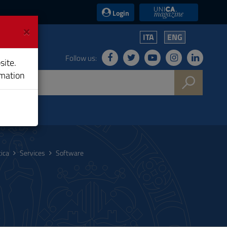
UniCA News
Login
×
ITA
ENG
Follow us:
site.
rmation
ica
Services
Software