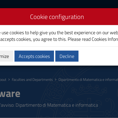
Cookie configuration
liari
e use cookies to help give you the best experience on our web
 accepts cookies, you agree to this. Please read
Cookies Info
mize
Accepts cookies
Decline
bout
Faculties and Departments
Dipartimento di Matematica e informat
ware
l'avviso: Dipartimento di Matematica e informatica