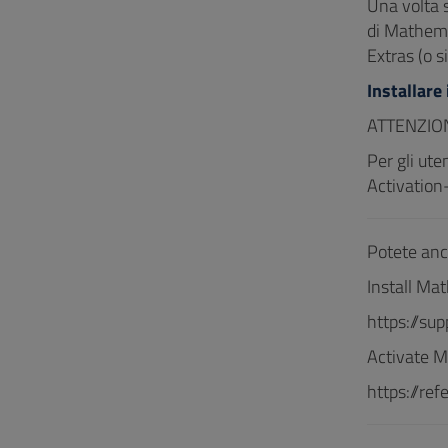
Una volta 
di Mathema
Extras (o s
Installare
ATTENZIONE
Per gli ut
Activation
Potete anch
Install Ma
https://s
Activate 
https://re