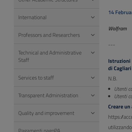
to
Footer
14 Februa
International
Wolfram
Professors and Researchers
---
Technical and Administrative
Staff
Istruzioni
di Cagliari
Services to staff
N.B.
Utenti c
Transparent Administration
Utenti c
Creare un
Quality and improvement
https://ac
utilizzand
Pagamenti pagoPA