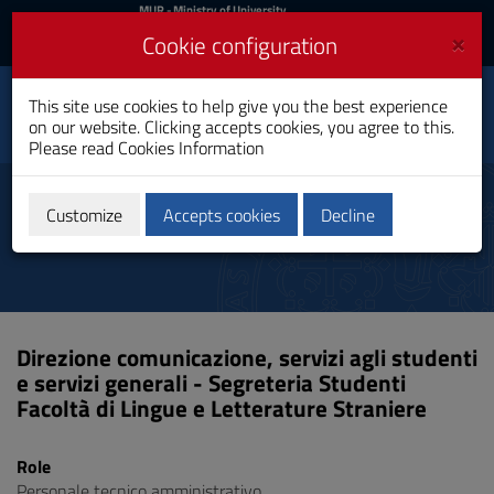
MIUR
MUR
- Ministry of University
and Research
and
×
Cookie configuration
UniCA News
Login
Login
University of
This site use cookies to help give you the best experience
Toggle
on our website. Clicking accepts cookies, you agree to this.
Cagliari
navigation
Please read
Cookies Information
Skip
to
Directories
Content
Customize
Accepts cookies
Decline
Go
to
site
navigation
Go
to
Direzione comunicazione, servizi agli studenti
Footer
e servizi generali - Segreteria Studenti
Facoltà di Lingue e Letterature Straniere
Role
Personale tecnico amministrativo