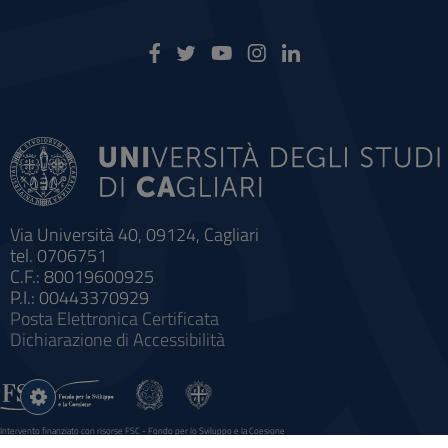
Via Università 40, 09124, Cagliari
tel. 0706751
C.F.: 80019600925
P.I.: 00443370929
Posta Elettronica Certificata
Dichiarazione di Accessibilità
Impostazioni
cookie
Intervento finanziato con risorse FSC - Fondo per lo Sviluppo e la Coesione
Sistema informatico gestionale integrato a supporto della didattica e della ricerca e potenziamento dei servizi online