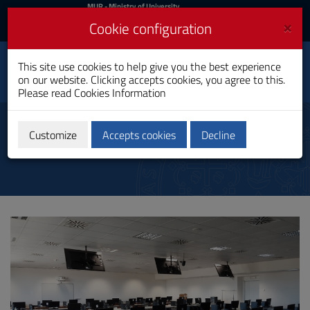
MIUR
MUR
- Ministry of University
and Research
and
×
Cookie configuration
UniCA News
Login
Login
University of
This site use cookies to help give you the best experience
Toggle
on our website. Clicking accepts cookies, you agree to this.
Cagliari
navigation
Please read
Cookies Information
Skip
to
Other Academic Structures
Content
Customize
Accepts cookies
Decline
Go
to
site
navigation
Go
to
Footer