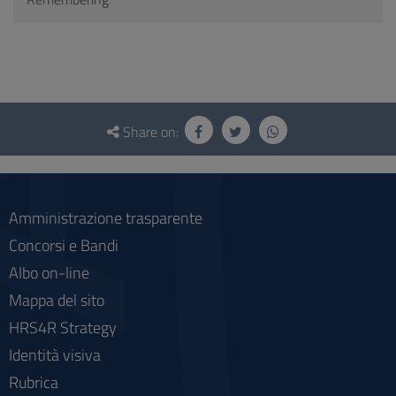
Questionnaire
and
Share on:
social
Amministrazione trasparente
Concorsi e Bandi
Albo on-line
Mappa del sito
HRS4R Strategy
Identità visiva
Rubrica