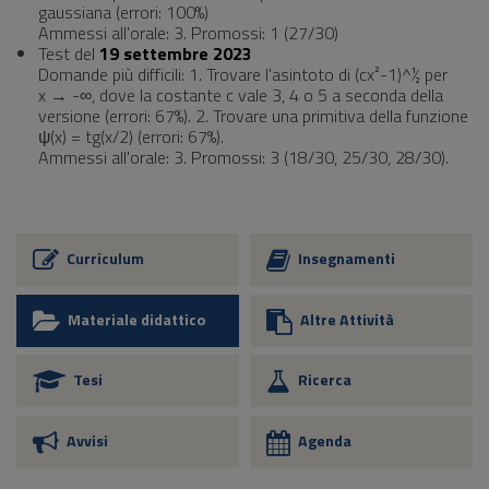
gaussiana (errori: 100%)
Ammessi all'orale: 3. Promossi: 1 (27/30)
Test del
19 settembre 2023
Domande più difficili: 1. Trovare l'asintoto di (cx²-1)^½ per
x → -∞, dove la costante c vale 3, 4 o 5 a seconda della
versione (errori: 67%). 2. Trovare una primitiva della funzione
ψ(x) = tg(x/2) (errori: 67%).
Ammessi all'orale: 3. Promossi: 3 (18/30, 25/30, 28/30).
Curriculum
Insegnamenti
Materiale didattico
Altre Attività
Tesi
Ricerca
Avvisi
Agenda