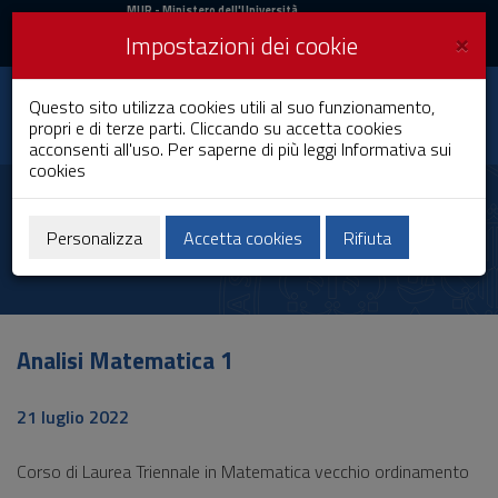
MIUR
MUR
- Ministero dell'Università
e della Ricerca
e
×
Impostazioni dei cookie
UniCA News
Accedi
Accedi
Università degli
Questo sito utilizza cookies utili al suo funzionamento,
Toggle
propri e di terze parti. Cliccando su accetta cookies
Studi di Cagliari
navigation
acconsenti all'uso. Per saperne di più leggi
Informativa sui
cookies
Vai
al
Antonio Greco
Contenuto
Vai
Personalizza
Accetta cookies
Rifiuta
alla
navigazione
del
sito
Vai
Analisi Matematica 1
al
Footer
21 luglio 2022
Corso di Laurea Triennale in Matematica vecchio ordinamento