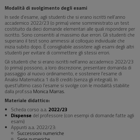
Modalità di svolgimento degli esami
In sede d'esame, agli studenti che si erano iscritti nell'anno
accademico 2022/23 (o prima) viene somministrato un test
costituito da dieci domande elementari alle quali rispondere per
iscritto. Sono consentiti al massimo due errori. Gli studenti che
superano il test sono ammessi al colloquio individuale che
inizia subito dopo. È consigliabile assistere agli esami degli altri
studenti per evitare di commettere gli stessi errori.
Gli studenti che si erano iscritti nell'anno accademico 2022/23
(o prima) possono, a loro discrezione, presentare domanda di
passaggio al nuovo ordinamento, e sostenere l'esame di
Analisi Matematica 1 da 8 crediti (senza gli integrali). In
quest'ultimo caso l'esame si svolge con le modalità stabilite
dalla prof.ssa
Monica Marras
.
Materiale didattico:
Scheda corso a.a.
2022/23
Dispense
del professore (con esempi di domande fatte agli
esami)
Appunti a.a. 2022/23:
Successioni numeriche
Serie numeriche