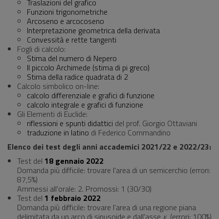
Traslazioni del grafico
Funzioni trigonometriche
Arcoseno e arcocoseno
Interpretazione geometrica della derivata
Convessità e rette tangenti
Fogli di calcolo:
Stima del numero di Nepero
Il piccolo Archimede (stima di pi greco)
Stima della radice quadrata di 2
Calcolo simbolico on-line:
calcolo differenziale e grafici di funzione
calcolo integrale e grafici di funzione
Gli Elementi di Euclide:
riflessioni e spunti didattici
del prof. Giorgio Ottaviani
traduzione in latino
di Federico Commandino
Elenco dei test degli anni accademici 2021/22 e 2022/23:
Test del
18 gennaio 2022
Domanda più difficile: trovare l'area di un semicerchio (errori:
87,5%)
Ammessi all'orale: 2. Promossi: 1 (30/30)
Test del
1 febbraio 2022
Domanda più difficile: trovare l'area di una regione piana
delimitata da un arco di sinusoide e dall'asse
x
(errori: 100%)