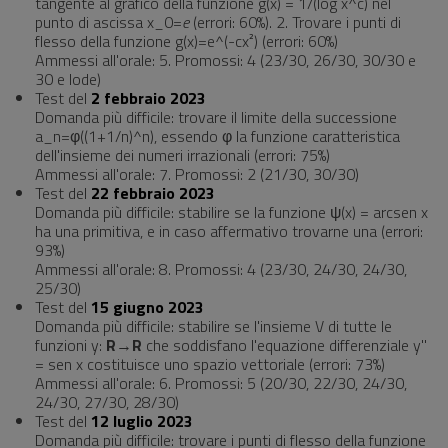
tangente al grafico della funzione g(x) = 1/(log x^c) nel
punto di ascissa x_0=
e
(errori: 60%). 2. Trovare i punti di
flesso della funzione g(x)=e^(-cx²) (errori: 60%)
Ammessi all'orale: 5. Promossi: 4 (23/30, 26/30, 30/30 e
30 e lode)
Test del
2 febbraio 2023
Domanda più difficile: trovare il limite della successione
a_n=φ((1+1/n)^n), essendo φ la funzione caratteristica
dell'insieme dei numeri irrazionali (errori: 75%)
Ammessi all'orale: 7. Promossi: 2 (21/30, 30/30)
Test del
22 febbraio 2023
Domanda più difficile: stabilire se la funzione ψ(x) = arcsen x
ha una primitiva, e in caso affermativo trovarne una (errori:
93%)
Ammessi all'orale: 8. Promossi: 4 (23/30, 24/30, 24/30,
25/30)
Test del
15 giugno 2023
Domanda più difficile: stabilire se l'insieme V di tutte le
funzioni y:
R
→
R
che soddisfano l'equazione differenziale y''
= sen x costituisce uno spazio vettoriale (errori: 73%)
Ammessi all'orale: 6. Promossi: 5 (20/30, 22/30, 24/30,
24/30, 27/30, 28/30)
Test del
12 luglio 2023
Domanda più difficile: trovare i punti di flesso della funzione