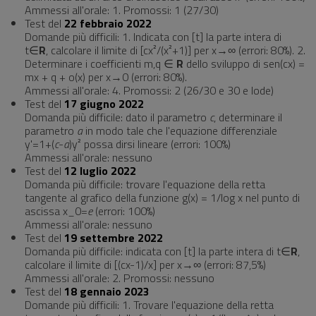
Ammessi all'orale: 1. Promossi: 1 (27/30)
Test del
22 febbraio 2022
Domande più difficili: 1. Indicata con [t] la parte intera di
t∈
R
, calcolare il limite di [cx²/(x²+1)] per x→∞ (errori: 80%). 2.
Determinare i coefficienti m,q ∈
R
dello sviluppo di sen(cx) =
mx + q + o(x) per x→0 (errori: 80%).
Ammessi all'orale: 4. Promossi: 2 (26/30 e 30 e lode)
Test del
17 giugno 2022
Domanda più difficile: dato il parametro
c
, determinare il
parametro
a
in modo tale che l'equazione differenziale
y'=1+(
c
-
a
)y² possa dirsi lineare (errori: 100%)
Ammessi all'orale: nessuno
Test del
12 luglio 2022
Domanda più difficile: trovare l'equazione della retta
tangente al grafico della funzione g(x) = 1/log x nel punto di
ascissa x_0=
e
(errori: 100%)
Ammessi all'orale: nessuno
Test del
19 settembre 2022
Domanda più difficile: indicata con [t] la parte intera di t∈
R
,
calcolare il limite di [(cx-1)/x] per x→∞ (errori: 87,5%)
Ammessi all'orale: 2. Promossi: nessuno
Test del
18 gennaio 2023
Domande più difficili: 1. Trovare l'equazione della retta