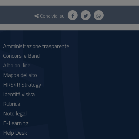
Questionario
e
Condividi su:
social
Amministrazione trasparente
Concorsi e Bandi
Albo on-line
Mappa del sito
HRS4R Strategy
Identità visiva
Rubrica
Note legali
E-Learning
Help Desk