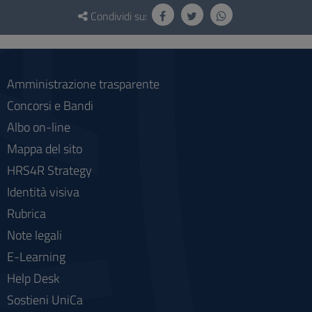
Questionario
e
Condividi su:
social
Amministrazione trasparente
Concorsi e Bandi
Albo on-line
Mappa del sito
HRS4R Strategy
Identità visiva
Rubrica
Note legali
E-Learning
Help Desk
Sostieni UniCa