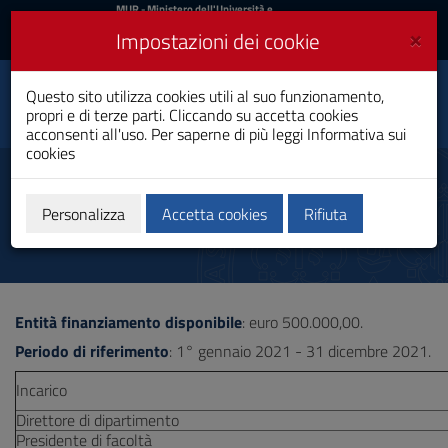
MIUR
MUR
- Ministero dell'Università e
della Ricerca
e
×
Impostazioni dei cookie
UniCA News
Accedi
Accedi
Università degli
Questo sito utilizza cookies utili al suo funzionamento,
Toggle
propri e di terze parti. Cliccando su accetta cookies
Studi di Cagliari
navigation
acconsenti all'uso. Per saperne di più leggi
Informativa sui
cookies
Vai
al
Premialità (esercizio 2022)
Contenuto
Vai
Personalizza
Accetta cookies
Rifiuta
alla
navigazione
del
sito
Vai
Entità finanziamento disponibile
: euro 500.000,00.
al
Footer
Periodo di riferimento
: 1° gennaio 2021 - 31 dicembre 2021.
Incarico
Direttore di dipartimento
Presidente di facoltà