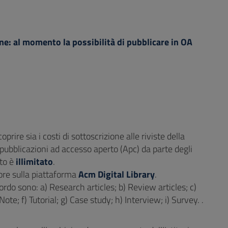
ne: al momento la possibilità di pubblicare in OA
rire sia i costi di sottoscrizione alle riviste della
e pubblicazioni ad accesso aperto (Apc) da parte degli
tto è
illimitato
.
itore sulla piattaforma
Acm Digital Library
.
cordo sono: a) Research articles; b) Review articles; c)
te; f) Tutorial; g) Case study; h) Interview; i) Survey.
.