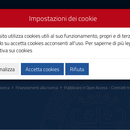
Impostazioni dei cookie
Studi di Cagliari
ito utilizza cookies utili al suo funzionamento, propri e di terz
o su accetta cookies acconsenti all'uso. Per saperne di più le
iva sui cookies
i
Ricerca
Società e territorio
nalizza
Accetta cookies
Rifiuta
icerca
Finanziamenti alla ricerca
Pubblicare in Open Access - Contratti t