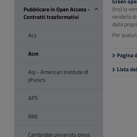
Green ope
(Iris) la v
Pubblicare in Open Access -
renderla di
Contratti trasformativi
dalla propr
Per qualunq
Acs
Acm
Pagina d
Lista de
Aip - American Institute of
physics
APS
BMJ
Cambridge university press