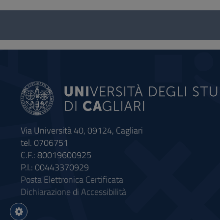
Questionario
e
social
Via Università 40, 09124, Cagliari
tel. 0706751
C.F.: 80019600925
P.I.: 00443370929
Posta Elettronica Certificata
Dichiarazione di Accessibilità
Impostazioni