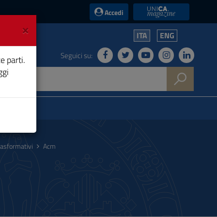
UniCA News
Accedi
×
ITA
ENG
Seguici su:
e parti.
ggi
rasformativi
Acm