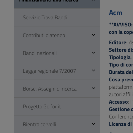
Vai
al
Acm
Servizio Trova Bandi
Footer
**AVVISO: 
con la cop
Contributi d'ateneo
Editore
:
A
Settore di
Bandi nazionali
Tipologia
:
Tipo di co
Legge regionale 7/2007
Durata del
Cosa preve
piattafor
Borse, Assegni di ricerca
autori affi
Accesso
: 
Progetto Go for it
Gestione d
Conference 
Licenza di
Rientro cervelli