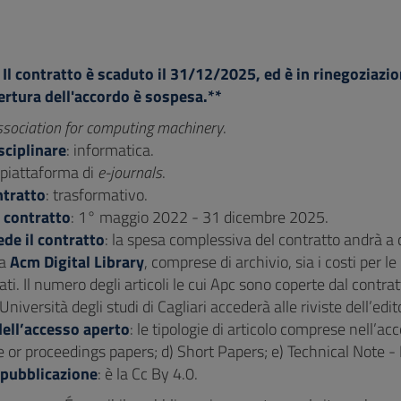
Il contratto è scaduto il 31/12/2025, ed è in rinegoziazio
ertura dell'accordo è sospesa.**
ssociation for computing machinery
.
sciplinare
: informatica.
 piattaforma di
e-journals
.
ntratto
: trasformativo.
 contratto
: 1° maggio 2022 - 31 dicembre 2025.
de il contratto
: la spesa complessiva del contratto andrà a cop
ma
Acm Digital Library
, comprese di archivio, sia i costi per l
liati. Il numero degli articoli le cui Apc sono coperte dal contra
l’Università degli studi di Cagliari accederà alle riviste dell’ed
ell’accesso aperto
: le tipologie di articolo comprese nell’ac
or proceedings papers; d) Short Papers; e) Technical Note - No
 pubblicazione
: è la Cc By 4.0.