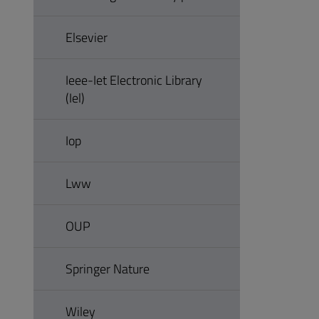
Elsevier
Ieee-Iet Electronic Library
(Iel)
Iop
Lww
OUP
Springer Nature
Wiley