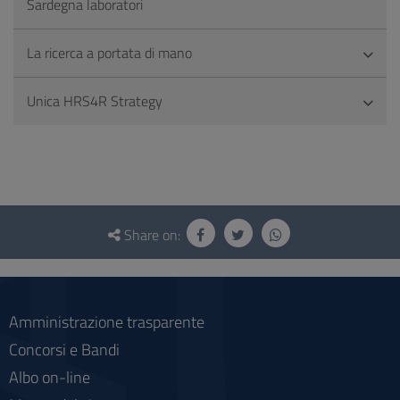
Sardegna laboratori
La ricerca a portata di mano
Unica HRS4R Strategy
Questionnaire
and
Share on:
social
Amministrazione trasparente
Concorsi e Bandi
Albo on-line