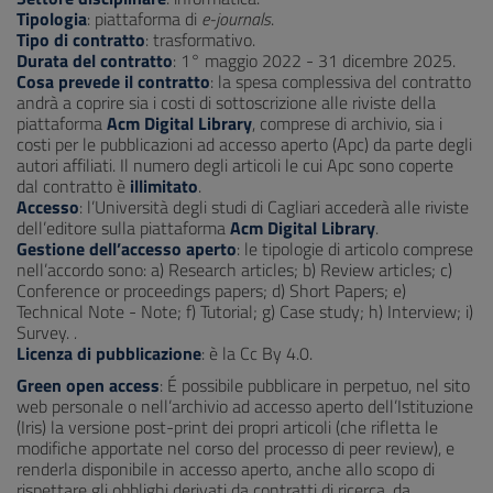
Tipologia
: piattaforma di
e-journals
.
Tipo di contratto
: trasformativo.
Durata del contratto
: 1° maggio 2022 - 31 dicembre 2025.
Cosa prevede il contratto
: la spesa complessiva del contratto
andrà a coprire sia i costi di sottoscrizione alle riviste della
piattaforma
Acm Digital Library
, comprese di archivio, sia i
costi per le pubblicazioni ad accesso aperto (Apc) da parte degli
autori affiliati. Il numero degli articoli le cui Apc sono coperte
dal contratto è
illimitato
.
Accesso
: l’Università degli studi di Cagliari accederà alle riviste
dell’editore sulla piattaforma
Acm Digital Library
.
Gestione dell’accesso aperto
: le tipologie di articolo comprese
nell’accordo sono: a) Research articles; b) Review articles; c)
Conference or proceedings papers; d) Short Papers; e)
Technical Note - Note; f) Tutorial; g) Case study; h) Interview; i)
Survey.
.
Licenza di pubblicazione
: è la Cc By 4.0.
Green open access
: É possibile pubblicare in perpetuo, nel sito
web personale o nell’archivio ad accesso aperto dell’Istituzione
(Iris) la versione post-print dei propri articoli (che rifletta le
modifiche apportate nel corso del processo di peer review), e
renderla disponibile in accesso aperto, anche allo scopo di
rispettare gli obblighi derivati da contratti di ricerca, da