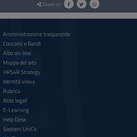
and
Share on:
social
Amministrazione trasparente
Concorsi e Bandi
Albo on-line
Mappa del sito
HRS4R Strategy
Identità visiva
Rubrica
Note legali
E-Learning
Help Desk
Sostieni UniCa