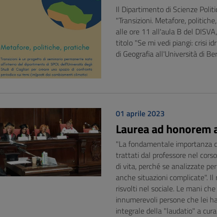
Il Dipartimento di Scienze Poli
"Transizioni. Metafore, politich
alle ore 11 all'aula B del DISVA
titolo "Se mi vedi piangi: crisi i
di Geografia all'Università di B
01 aprile 2023
Laurea ad honorem 
"La fondamentale importanza del
trattati dal professore nel corso
di vita, perché se analizzate p
anche situazioni complicate". I
risvolti nel sociale. Le mani c
innumerevoli persone che lei ha 
integrale della "laudatio" a cur