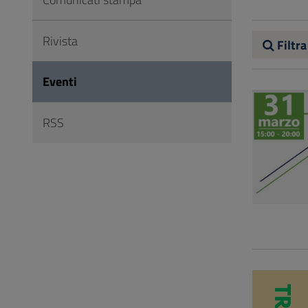
Vai
al
Rivista
Footer
Filtra
Eventi
RSS