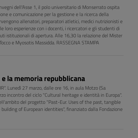
vegni dell'Asse 1, il polo universitario di Monserrato ospita
ione e comunicazione per la gestione e la ricerca della
rvengono allenatori, preparatori atletici, medici nutrizionisti e
e loro esperienze con i docenti, i ricercatori e gli studenti di
uti istituzionali di apertura. Alle 16,30 la relazione del Mister
ippo Tocco e Myosotis Massidda. RASSEGNA STAMPA
o e la memoria repubblicana
. Lunedì 27 marzo, dalle ore 16, in aula Motzo (Sa
zo incontro del ciclo "Cultural heritage e identità in Europa".
ll'ambito del progetto "Past-Eur. Uses of the past, tangible
building of European identities", finanziato dalla Fondazione