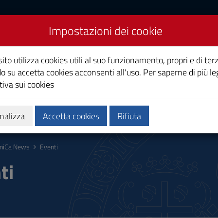
Impostazioni dei cookie
Studi di Cagliari
ito utilizza cookies utili al suo funzionamento, propri e di terz
o su accetta cookies acconsenti all'uso. Per saperne di più le
iva sui cookies
i
Ricerca
Società e territorio
nalizza
Accetta cookies
Rifiuta
niCa News
Eventi
ti