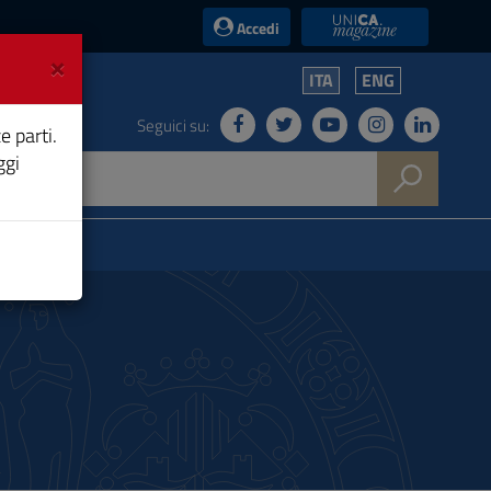
UniCA News
Accedi
×
ITA
ENG
Seguici su:
e parti.
ggi