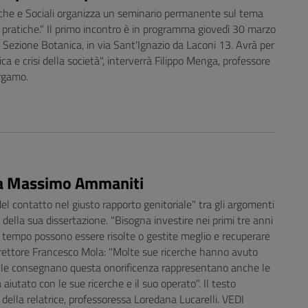
tiche e Sociali organizza un seminario permanente sul tema
e, pratiche." Il primo incontro è in programma giovedì 30 marzo
, Sezione Botanica, in via Sant'Ignazio da Laconi 13. Avrà per
drica e crisi della società", interverrà Filippo Menga, professore
ergamo.
a Massimo Ammaniti
 contatto nel giusto rapporto genitoriale" tra gli argomenti
 della sua dissertazione. "Bisogna investire nei primi tre anni
er tempo possono essere risolte o gestite meglio e recuperare
l rettore Francesco Mola: "Molte sue ricerche hanno avuto
he le consegnano questa onorificenza rappresentano anche le
aiutato con le sue ricerche e il suo operato". Il testo
a della relatrice, professoressa Loredana Lucarelli. VEDI