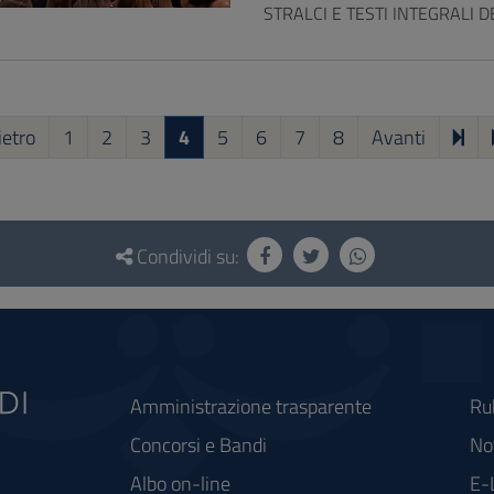
STRALCI E TESTI INTEGRALI D
ietro
1
2
3
4
5
6
7
8
Avanti
Condividi su:
Amministrazione trasparente
Ru
Concorsi e Bandi
Not
Albo on-line
E-