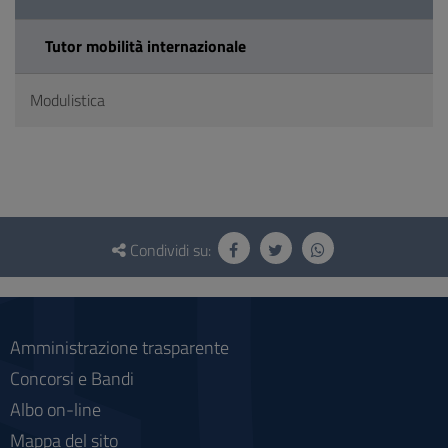
Tutor mobilità internazionale
Modulistica
Questionario
e
Condividi su:
social
Amministrazione trasparente
Concorsi e Bandi
Albo on-line
Mappa del sito