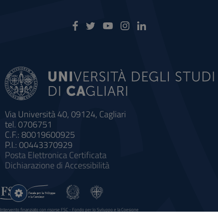
Via Università 40, 09124, Cagliari
tel. 0706751
C.F.: 80019600925
P.I.: 00443370929
Posta Elettronica Certificata
Dichiarazione di Accessibilità
Impostazioni
cookie
Intervento finanziato con risorse FSC - Fondo per lo Sviluppo e la Coesione
Sistema informatico gestionale integrato a supporto della didattica e della ricerca e potenziamento dei servizi online