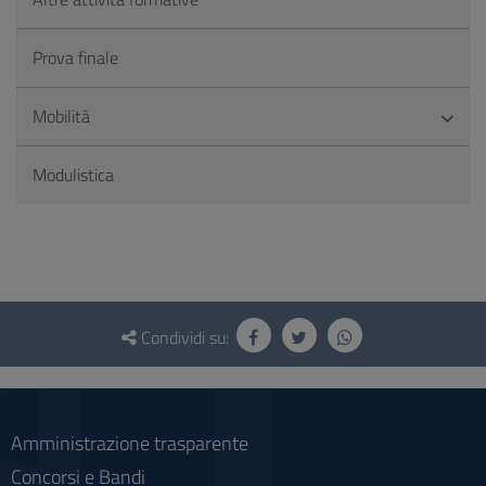
Prova finale
Mobilità
Modulistica
Questionario
e
Condividi su:
social
Amministrazione trasparente
Concorsi e Bandi