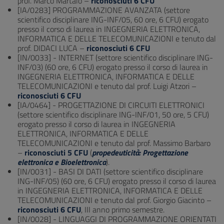
prof. Marco Martalò –
riconosciuti 6 CFU
[IA/0283] PROGRAMMAZIONE AVANZATA (settore
scientifico disciplinare ING-INF/05, 60 ore, 6 CFU) erogato
presso il corso di laurea in INGEGNERIA ELETTRONICA,
INFORMATICA E DELLE TELECOMUNICAZIONI e tenuto dal
prof. DIDACI LUCA –
riconosciuti 6 CFU
[IN/0033] - INTERNET (settore scientifico disciplinare ING-
INF/03) (60 ore, 6 CFU) erogato presso il corso di laurea in
INGEGNERIA ELETTRONICA, INFORMATICA E DELLE
TELECOMUNICAZIONI e tenuto dal prof. Luigi Atzori –
riconosciuti 6 CFU
[IA/0464] - PROGETTAZIONE DI CIRCUITI ELETTRONICI
(settore scientifico disciplinare ING-INF/01, 50 ore, 5 CFU)
erogato presso il corso di laurea in INGEGNERIA
ELETTRONICA, INFORMATICA E DELLE
TELECOMUNICAZIONI e tenuto dal prof. Massimo Barbaro
–
riconosciuti 5 CFU
(
propedeuticità: Progettazione
elettronica e Bioelettronica
).
[IN/0031] - BASI DI DATI (settore scientifico disciplinare
ING-INF/05) (60 ore, 6 CFU) erogato presso il corso di laurea
in INGEGNERIA ELETTRONICA, INFORMATICA E DELLE
TELECOMUNICAZIONI e tenuto dal prof. Giorgio Giacinto –
riconosciuti 6 CFU
, III anno primo semestre.
[IN/0028] - LINGUAGGI DI PROGRAMMAZIONE ORIENTATI