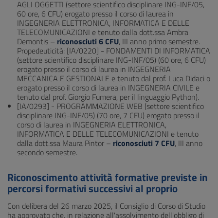
AGLI OGGETTI (settore scientifico disciplinare ING-INF/05,
60 ore, 6 CFU) erogato presso il corso di laurea in
INGEGNERIA ELETTRONICA, INFORMATICA E DELLE
TELECOMUNICAZIONI e tenuto dalla dott.ssa Ambra
Demontis –
riconosciuti 6 CFU
, III anno primo semestre.
Propedeuticità: [IA/0220] - FONDAMENTI DI INFORMATICA
(settore scientifico disciplinare ING-INF/05) (60 ore, 6 CFU)
erogato presso il corso di laurea in INGEGNERIA
MECCANICA E GESTIONALE e tenuto dal prof. Luca Didaci o
erogato presso il corso di laurea in INGEGNERIA CIVILE e
tenuto dal prof. Giorgio Fumera, per il linguaggio Python).
[IA/0293] - PROGRAMMAZIONE WEB (settore scientifico
disciplinare ING-INF/05) (70 ore, 7 CFU) erogato presso il
corso di laurea in INGEGNERIA ELETTRONICA,
INFORMATICA E DELLE TELECOMUNICAZIONI e tenuto
dalla dott.ssa Maura Pintor –
riconosciuti 7 CFU
, III anno
secondo semestre.
Riconoscimento attività formative previste in
percorsi formativi successivi al proprio
Con delibera del 26 marzo 2025, il Consiglio di Corso di Studio
ha approvato che, in relazione all'assolvimento dell'obbligo di