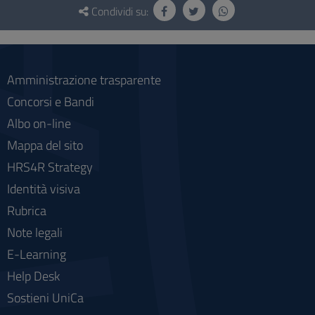
e
Condividi su:
social
Amministrazione trasparente
Concorsi e Bandi
Albo on-line
Mappa del sito
HRS4R Strategy
Identità visiva
Rubrica
Note legali
E-Learning
Help Desk
Sostieni UniCa