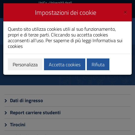
UniCa
UniCa
- Università degli
Studi di Cagliari
e
×
Impostazioni dei cookie
UniCA News
Accedi
Accedi
Questo sito utilizza cookies utili al suo funzionamento,
Ingegneria Biomedica
Toggle
propri e di terze parti. Cliccando su accetta cookies
Laurea
navigation
acconsenti all'uso. Per saperne di più leggi
Informativa sui
cookies
Vai
al
Monitoraggio
Contenuto
Vai
Personalizza
Accetta cookies
Rifiuta
alla
navigazione
del
sito
Vai
al
Dati di ingresso
Footer
Report carriere studenti
Tirocini