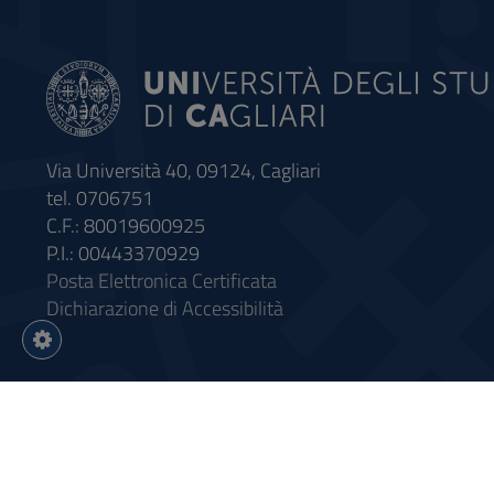
Via Università 40, 09124, Cagliari
tel. 0706751
C.F.: 80019600925
P.I.: 00443370929
Posta Elettronica Certificata
Dichiarazione di Accessibilità
Impostazioni
cookie
Intervento finanziato con riso