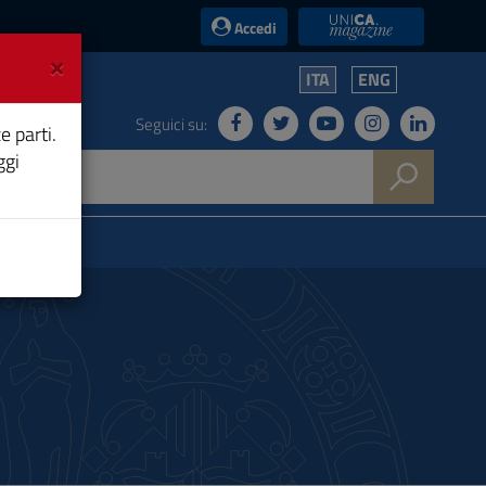
UniCA News
Accedi
×
ITA
ENG
Seguici su:
e parti.
ggi