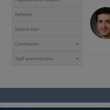
Vai
al
Referenti
Footer
Docenti tutor
Commissioni
Staff amministrativo
Questionario
e
social