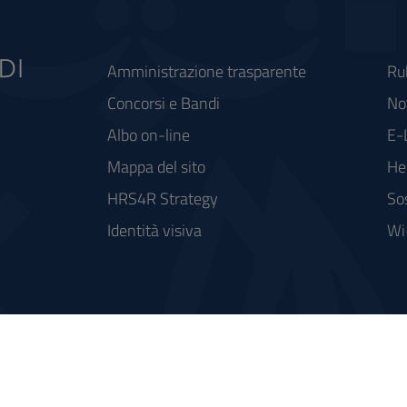
Amministrazione trasparente
Ru
Concorsi e Bandi
Not
Albo on-line
E-
Mappa del sito
He
HRS4R Strategy
So
Identità visiva
Wi
rse FSC - Fondo per lo Sviluppo e la Coesione