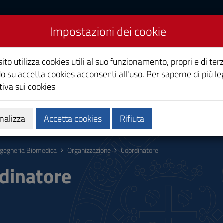
Impostazioni dei cookie
edica
ito utilizza cookies utili al suo funzionamento, propri e di terz
o su accetta cookies acconsenti all'uso. Per saperne di più le
iva sui cookies
Calendari e orari
Qualità e miglioramento
nalizza
Accetta cookies
Rifiuta
ngegneria Biomedica
Organizzazione
Coordinatore
dinatore