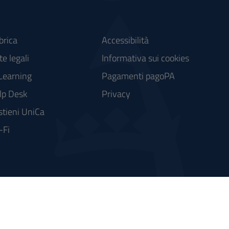
brica
Accessibilità
e legali
Informativa sui cookies
Learning
Pagamenti pagoPA
lp Desk
Privacy
stieni UniCa
-Fi