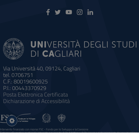
Via Università 40, 09124, Cagliari
tel. 0706751
C.F.: 80019600925
P.I.: 00443370929
Posta Elettronica Certificata
Dichiarazione di Accessibilità
Impostazioni
cookie
Intervento finanziato con risorse FSC - Fondo per lo Sviluppo e la Coesione
Sistema informatico gestionale integrato a supporto della didattica e della ricerca e potenziamento dei servizi online
agli studenti