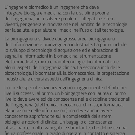
L’ingegnere biomedico è un ingegnere che deve
integrare biologia e medicina con le discipline proprie
dell’ingegneria, per risolvere problemi collegati a sistemi
viventi, per generare innovazione nell'ambito delle tecnologie
per la salute, e per aiutare i medici nell'uso di tali tecnologie.
La bioingegneria si divide due grosse aree: bioingegneria
dell'informazione e bioingegneria industriale. La prima include
lo sviluppo di tecnologie di acqusizione ed elaborazione di
segnali e informazioni in biomedicina, strumentazione
elettromedicale, micro e nanotecnologie, bioinformatica e
alcuni aspetti dell'ingegneria clinica. La seconda include le
biotecnologie, i bioomateriali, la biomeccanica, la progettazione
industriale, e diversi aspetti dell'ingegneria clinica.
Poiché le specializzazioni vengono maggiormente definite nei
livelli successivi al primo, un bioingegnere con laurea di primo
livello deve avere solide conoscenze nelle discipline tradizionali
dell’ingegneria (elettronica, meccanica, chimica, informatica,
elaborazione delle informazioni) ma deve anche avere
conoscenze approfondite sulla complessità dei sistemi
biologici e nozioni di clinica. Un bagaglio di conoscenze
affascinante, molto variegato e stimolante, che definisce una
figura professionale in grado di operare in contatto e sinergia