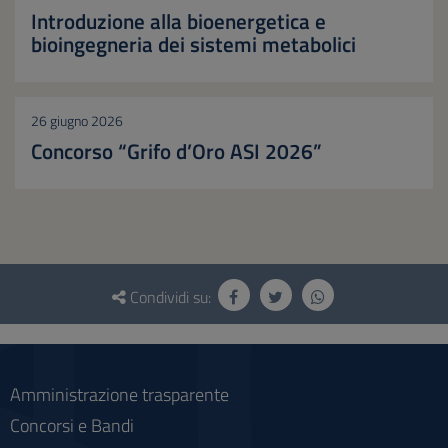
Introduzione alla bioenergetica e
bioingegneria dei sistemi metabolici
26 giugno 2026
Concorso “Grifo d’Oro ASI 2026”
Questionario
e
Condividi su:
social
Amministrazione trasparente
Concorsi e Bandi