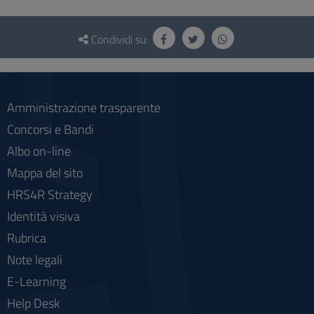
Questionario
e
Condividi su:
social
Amministrazione trasparente
Concorsi e Bandi
Albo on-line
Mappa del sito
HRS4R Strategy
Identità visiva
Rubrica
Note legali
E-Learning
Help Desk