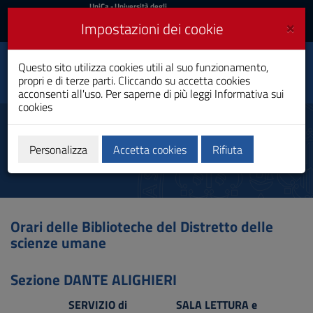
UniCa
UniCa
- Università degli
Studi di Cagliari
e
×
Impostazioni dei cookie
UniCA News
Accedi
Accedi
Questo sito utilizza cookies utili al suo funzionamento,
Sistema Bibliotecario
Toggle
propri e di terze parti. Cliccando su accetta cookies
d'Ateneo
navigation
acconsenti all'uso. Per saperne di più leggi
Informativa sui
cookies
Vai
al
Orari
Contenuto
Vai
Personalizza
Accetta cookies
Rifiuta
alla
navigazione
del
sito
Vai
Orari delle Biblioteche del Distretto delle
al
scienze umane
Footer
Sezione DANTE ALIGHIERI
SERVIZIO di
SALA LETTURA e