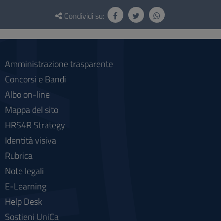
Questionario
e
Condividi su:
social
Amministrazione trasparente
Concorsi e Bandi
Albo on-line
Mappa del sito
HRS4R Strategy
Identità visiva
Rubrica
Note legali
E-Learning
Help Desk
Sostieni UniCa