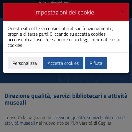
UniCa
UniCa
- Università degli
Studi di Cagliari
e
×
Impostazioni dei cookie
UniCA News
Accedi
Accedi
Questo sito utilizza cookies utili al suo funzionamento,
Sistema Bibliotecario
Toggle
propri e di terze parti. Cliccando su accetta cookies
d'Ateneo
navigation
acconsenti all'uso. Per saperne di più leggi
Informativa sui
cookies
Vai
al
Direzione qualità, servizi
Contenuto
bibliotecari e attività museali
Vai
Personalizza
Accetta cookies
Rifiuta
alla
navigazione
del
sito
Vai
Direzione qualità, servizi bibliotecari e attività
al
museali
Footer
Consulta la pagina della
Direzione qualità, servizi bibliotecari e
attività museali
nel nuovo sito dell'Università di Cagliari