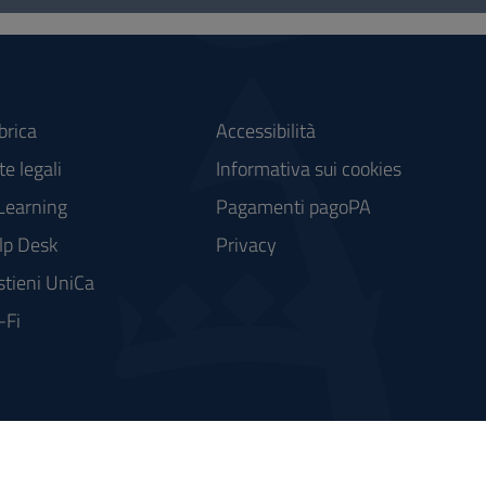
brica
Accessibilità
e legali
Informativa sui cookies
Learning
Pagamenti pagoPA
lp Desk
Privacy
stieni UniCa
-Fi