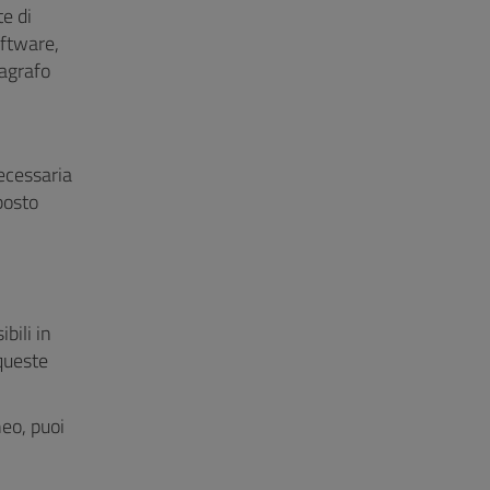
te di
oftware,
ragrafo
necessaria
posto
bili in
queste
neo, puoi