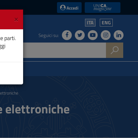
UniCA News
Accedi
×
ITA
ENG
Seguici su:
e parti.
ggi
lettroniche
e elettroniche