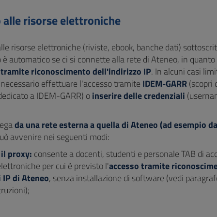
alle risorse elettroniche
lle risorse elettroniche (riviste, ebook, banche dati) sottoscri
 è automatico se ci si connette alla rete di Ateneo, in quanto 
i
tramite riconoscimento dell'indirizzo IP
. In alcuni casi limi
ecessario effettuare l'accesso tramite
IDEM-GARR
(scopri 
 dedicato a IDEM-GARR) o
inserire delle credenziali
(userna
.
lega
da una rete esterna a quella di Ateneo (ad esempio da
può avvenire nei seguenti modi:
 il proxy:
consente a docenti, studenti e personale TAB di acc
elettroniche per cui è previsto l'
accesso tramite riconoscime
i IP di Ateneo
, senza installazione di software (vedi paragra
truzioni);