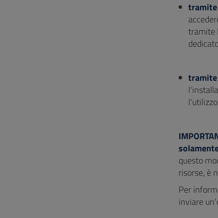
tramite
accedere
tramite 
dedicato 
tramite
l'instal
l'utilizz
IMPORTAN
solamente
questo mod
risorse, è
Per informa
inviare un