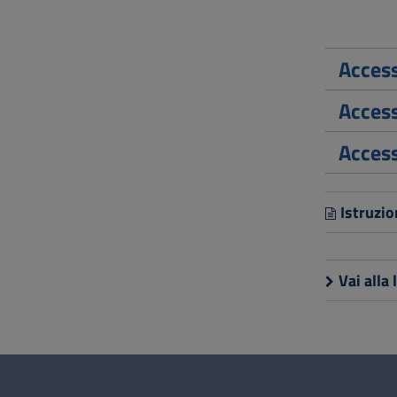
Access
Acces
Access
Istruzi
Vai alla 
Questionario
e