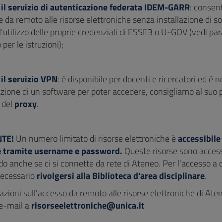
 il servizio di autenticazione federata IDEM-GARR
: consen
 da remoto alle risorse elettroniche senza installazione di s
l'utilizzo delle proprie credenziali di ESSE3 o U-GOV (vedi pa
per le istruzioni);
 il servizio VPN
: è disponibile per docenti e ricercatori ed è 
lazione di un software per poter accedere, consigliamo al suo 
o del
proxy
.
TE!
Un numero limitato di risorse elettroniche è
accessibile
 tramite username e password.
Queste risorse sono accessi
o anche se ci si connette da rete di Ateneo. Per l'accesso a 
 necessario
rivolgersi alla
Biblioteca d'area disciplinare
.
zioni sull'accesso da remoto alle risorse elettroniche di Ate
'e-mail a
risorseelettroniche@unica.it