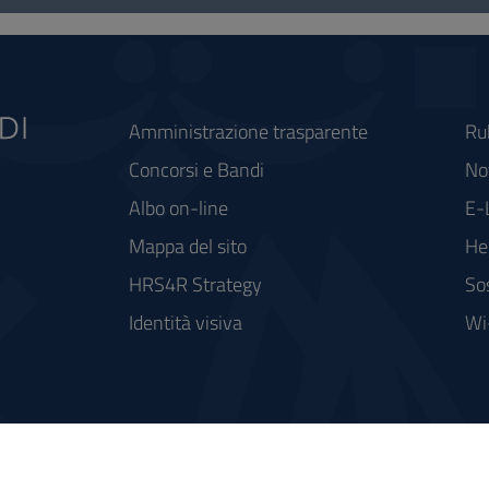
Amministrazione trasparente
Ru
Concorsi e Bandi
Not
Albo on-line
E-
Mappa del sito
He
HRS4R Strategy
So
Identità visiva
Wi