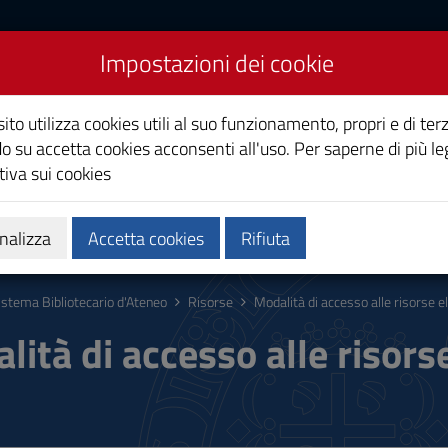
Impostazioni dei cookie
cario d'Ateneo
ito utilizza cookies utili al suo funzionamento, propri e di terz
o su accetta cookies acconsenti all'uso. Per saperne di più le
iva sui cookies
one
News SbA
nalizza
Accetta cookies
Rifiuta
istema Bibliotecario d'Ateneo
Risorse
Modalità di accesso alle risorse e
lità di accesso alle risors