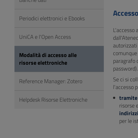
Vai
al
Accesso 
Periodici elettronici e Ebooks
Footer
L'accesso a
UniCA e l'Open Access
dall'Ateneo
autorizzat
comunque n
Modalità di accesso alle
paragrafo
risorse elettroniche
password)
Se ci si col
Reference Manager: Zotero
l'accesso 
tramite
Helpdesk Risorse Elettroniche
risorse 
indirizz
per le is