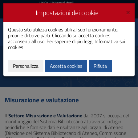
UniCa
UniCa
- Università degli
Studi di Cagliari
e
×
Impostazioni dei cookie
UniCA News
Accedi
Accedi
Questo sito utilizza cookies utili al suo funzionamento,
Sistema Bibliotecario
Toggle
propri e di terze parti. Cliccando su accetta cookies
d'Ateneo
navigation
acconsenti all'uso. Per saperne di più leggi
Informativa sui
cookies
Vai
al
Misurazione e valutazione
Contenuto
Vai
Personalizza
Accetta cookies
Rifiuta
alla
navigazione
del
sito
Vai
Misurazione e valutazione
al
Footer
Il
Settore Misurazione e Valutazione
dal 2007 si occupa del
monitoraggio del Sistema Bibliotecario attraverso indagini
periodiche e fornisce dati e risultanze agli organi di Ateneo
(Direzione del Sistema Bibliotecario di Ateneo, Commissione