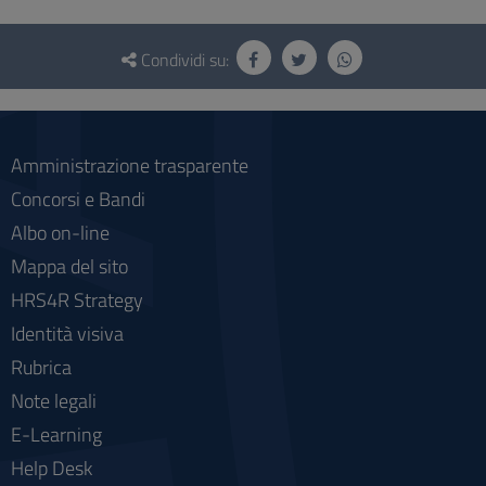
Questionario
e
Condividi su:
social
Amministrazione trasparente
Concorsi e Bandi
Albo on-line
Mappa del sito
HRS4R Strategy
Identità visiva
Rubrica
Note legali
E-Learning
Help Desk