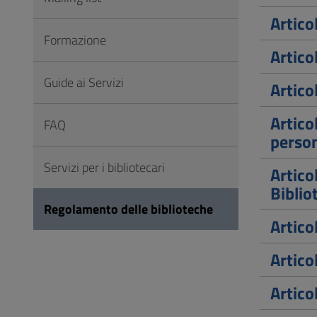
Artico
Formazione
Artico
Guide ai Servizi
Artico
Artico
FAQ
person
Servizi per i bibliotecari
Articol
Biblio
Regolamento delle biblioteche
Artic
Artico
Artico