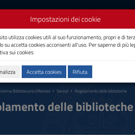
Impostazioni dei cookie
cario d'Ateneo
ito utilizza cookies utili al suo funzionamento, propri e di terz
o su accetta cookies acconsenti all'uso. Per saperne di più le
iva sui cookies
one
News SbA
nalizza
Accetta cookies
Rifiuta
istema Bibliotecario d'Ateneo
Servizi
Regolamento delle biblioteche
lamento delle biblioteche