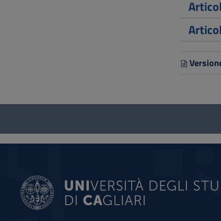
Artic
Artico
Version
Questionario
e
social