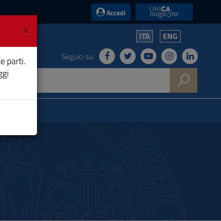
UniCA News
Accedi
×
ITA
ENG
Seguici su:
e parti.
ggi