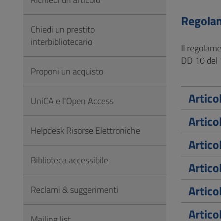
Vai
al
Regolam
Chiedi un prestito
Footer
interbibliotecario
Il regolame
DD 10 del 
Proponi un acquisto
Artico
UniCA e l'Open Access
Artico
Helpdesk Risorse Elettroniche
Artico
Biblioteca accessibile
Artico
Artico
Reclami & suggerimenti
Artico
Mailing list