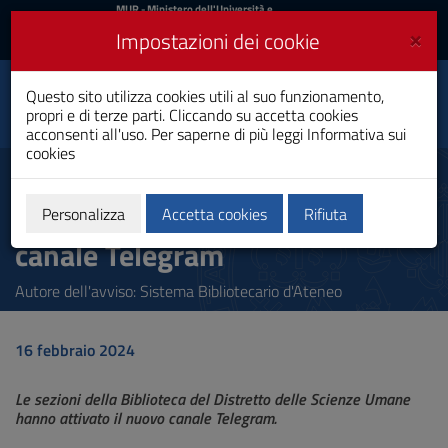
MIUR
MUR
- Ministero dell'Università e
della Ricerca
e
×
Impostazioni dei cookie
UniCA News
Accedi
Accedi
Università degli
Questo sito utilizza cookies utili al suo funzionamento,
Toggle
propri e di terze parti. Cliccando su accetta cookies
Studi di Cagliari
navigation
acconsenti all'uso. Per saperne di più leggi
Informativa sui
cookies
Vai
al
Biblioteca del Distretto delle
Contenuto
Scienze Umane: attivazione
Vai
Personalizza
Accetta cookies
Rifiuta
alla
canale Telegram
navigazione
del
sito
Autore dell'avviso: Sistema Bibliotecario d'Ateneo
Vai
al
Footer
16 febbraio 2024
Le sezioni della Biblioteca del Distretto delle Scienze Umane
hanno attivato il nuovo canale Telegram.