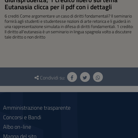
Eutanasia clicca per il pdf con i dettagli
6 crediti Come argomentare un caso di diritti fondamentali? Il seminario
fornirà agli studenti e studentesse nozioni di arte retorica e li guiderà in
una rappresentazione simulata in difesa di diritti fondamentali. 1 credito:
Il diritto all'eutanasia è un seminario in lingua spagnola volto a discutere
tale diritto o non diritto
Questionario
e
Condividi su:
social
Amministrazione trasparente
Concorsi e Bandi
Albo on-line
Mappa del sito