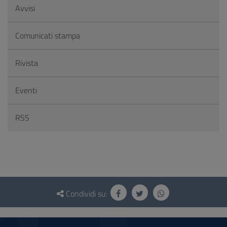
Avvisi
Comunicati stampa
Rivista
Eventi
RSS
Questionario
e
Condividi su:
social