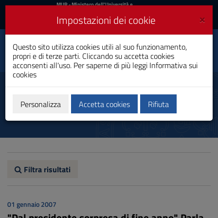
MIUR
MUR
- Ministero dell'Università e
della Ricerca
e
×
Impostazioni dei cookie
UniCA News
Accedi
Accedi
Università degli
Questo sito utilizza cookies utili al suo funzionamento,
Toggle
propri e di terze parti. Cliccando su accetta cookies
Studi di Cagliari
navigation
acconsenti all'uso. Per saperne di più leggi
Informativa sui
cookies
Vai
al
Notizie
Contenuto
Vai
Personalizza
Accetta cookies
Rifiuta
alla
navigazione
del
sito
Vai
al
Footer
Filtra risultati
01 gennaio 2007
"Dal presidente sorpresa di fine anno" Parla