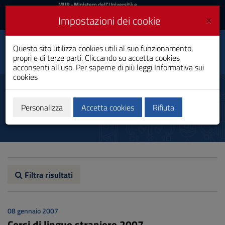
MIUR
MUR
- Ministero dell'Università e
della Ricerca
e
×
Impostazioni dei cookie
UniCA News
Accedi
Accedi
Università degli
Questo sito utilizza cookies utili al suo funzionamento,
Toggle
propri e di terze parti. Cliccando su accetta cookies
Studi di Cagliari
navigation
acconsenti all'uso. Per saperne di più leggi
Informativa sui
cookies
Vai
al
Notizie
Contenuto
Vai
Personalizza
Accetta cookies
Rifiuta
alla
navigazione
del
sito
Vai
al
Footer
Filtra risultati
08 gennaio 2007
Corsi di lingue straniere 2007