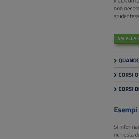
Il CLA offr
non necess
studentesse
VAI ALLA
QUANDO 
CORSI O
CORSI 
Esempi 
Si informan
richiesta d