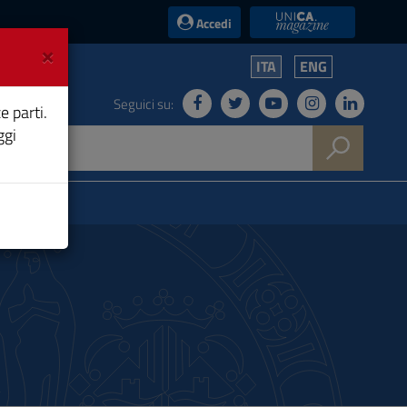
UniCA News
Accedi
×
ITA
ENG
Seguici su:
e parti.
ggi