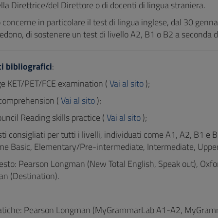
lla Direttrice/del Direttore o di docenti di lingua straniera.
concerne in particolare il test di lingua inglese, dal 30 gennaio
iedono, di sostenere un test di livello A2, B1 o B2 a seconda de
i bibliografici
:
ge KET/PET/FCE examination (
Vai al sito
);
 comprehension (
Vai al sito
);
ouncil Reading skills practice (
Vai al sito
);
sti consigliati per tutti i livelli, individuati come A1, A2, B1 
ome Basic, Elementary/Pre-intermediate, Intermediate, Uppe
 testo: Pearson Longman (New Total English, Speak out), Oxfo
n (Destination).
iche: Pearson Longman (MyGrammarLab A1-A2, MyGramma