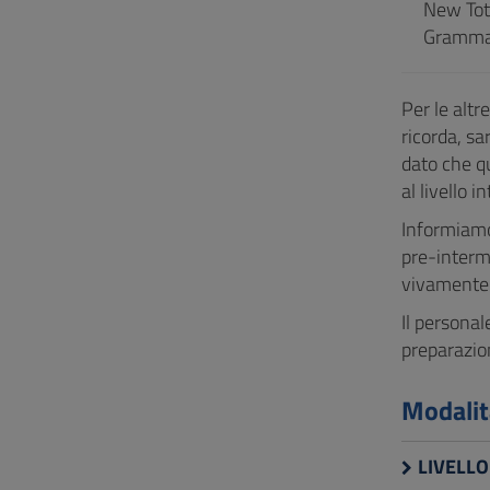
New Tot
Grammar
Per le altr
ricorda, sa
dato che qu
al livello i
Informiamo 
pre-interme
vivamente d
Il personal
preparazione
Modalit
LIVELLO