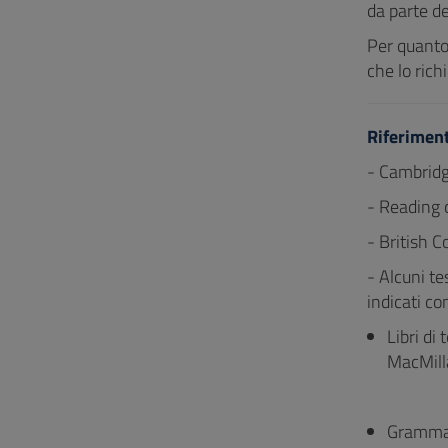
da parte de
Per quanto 
che lo rich
Riferiment
- Cambrid
- Reading
- British C
- Alcuni te
indicati c
Libri di
MacMilla
Grammat