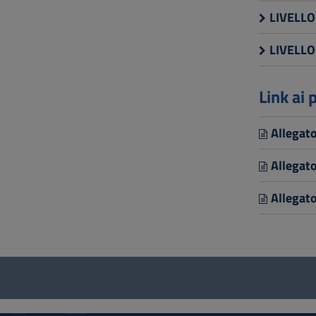
LIVELLO
LIVELLO
Link ai
Allegat
Allegat
Allegat
Questionario
e
social