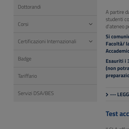
Vai
Dottorandi
al
A partire d
Footer
studenti c
Corsi
d'ateneo p
Si comunic
Certificazioni Internazionali
Facoltà/ l
Accademic
Badge
Esauriti i
(non potra
preparazi
Tariffario
Servizi DSA/BES
--- LEG
Test ac