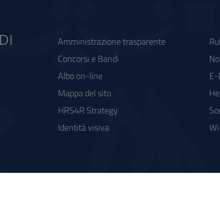
Amministrazione trasparente
Ru
Concorsi e Bandi
Not
Albo on-line
E-
Mappa del sito
He
HRS4R Strategy
So
Identità visiva
Wi
rse FSC - Fondo per lo Sviluppo e la Coesione