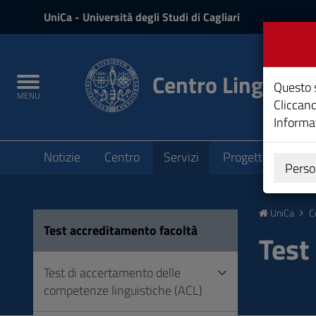
UniCa
UniCa
- Università degli Studi di Cagliari
e
Accedi
Centro Linguisti
Toggle
Questo s
MENU
navigation
Cliccand
Informat
Submenu
Notizie
Centro
Servizi
Progetti
Bandi
Perso
Vai
al
UniCa
C
Contenuto
Test accreditamento facoltà
Vai
Test
alla
navigazione
Test di accertamento delle
del
competenze linguistiche (ACL)
sito