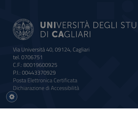
Via Università 40, 09124, Cagliari
tel. 0706751
C.F.: 80019600925
P.I.: 00443370929
Posta Elettronica Certificata
Dichiarazione di Accessibilità
Impostazioni
cookie
Intervento finanziato con riso