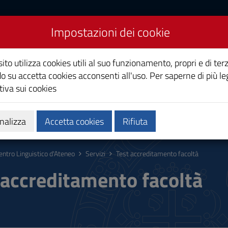
Impostazioni dei cookie
co d'Ateneo
ito utilizza cookies utili al suo funzionamento, propri e di terz
o su accetta cookies acconsenti all'uso. Per saperne di più le
iva sui cookies
 e selezioni
nalizza
Accetta cookies
Rifiuta
entro Linguistico d'Ateneo
Servizi
Test accreditamento facoltà
 accreditamento facoltà