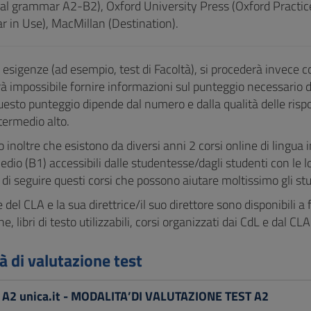
al grammar A2-B2), Oxford University Press (Oxford Practic
 in Use), MacMillan (Destination).
e esigenze (ad esempio, test di Facoltà), si procederà invece co
rà impossibile fornire informazioni sul punteggio necessario da
esto punteggio dipende dal numero e dalla qualità delle rispos
ntermedio alto.
inoltre che esistono da diversi anni 2 corsi online di lingua in
dio (B1) accessibili dalle studentesse/dagli studenti con le 
i seguire questi corsi che possono aiutare moltissimo gli st
e del CLA e la sua direttrice/il suo direttore sono disponibili a
, libri di testo utilizzabili, corsi organizzati dai CdL e dal CLA
à di valutazione test
 A2 unica.it - MODALITA’DI VALUTAZIONE TEST A2