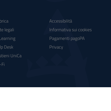
brica
Accessibilità
e legali
Informativa sui cookies
Learning
Pagamenti pagoPA
lp Desk
Privacy
stieni UniCa
-Fi