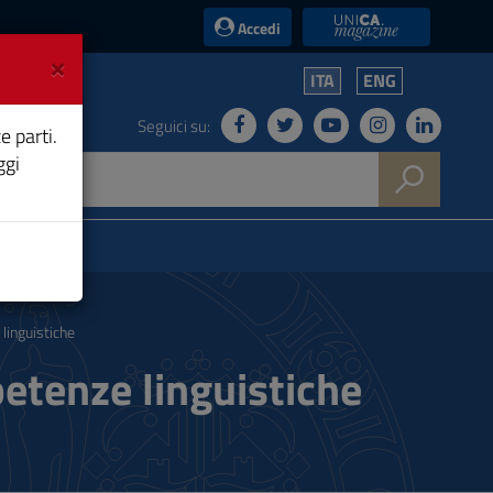
UniCA News
Accedi
×
ITA
ENG
Seguici su:
e parti.
ggi
linguistiche
etenze linguistiche