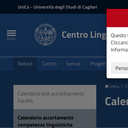
UniCa
UniCa
- Università degli Studi di Cagliari
e
Accedi
Centro Linguisti
Toggle
Questo s
MENU
navigation
Cliccand
Informat
Submenu
Notizie
Centro
Servizi
Progetti
Bandi
Perso
Vai
al
UniCa
C
Contenuto
Calendario test accreditamento
Vai
Cale
Facoltà
alla
navigazione
del
Calendario accertamento
sito
competenze linguistiche