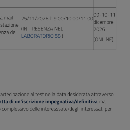
09-10-11
la mail
25/11/2026 h.9.00/10.00/11.00
dicembre
estazione
(IN PRESENZA NEL
2026
denza del
LABORATORIO 58
)
(ONLINE)
 partecipazione al test nella data desiderata attraverso
atta di un’iscrizione impegnativa/definitiva
ma
 complessivo delle interesssate/degli interessati per