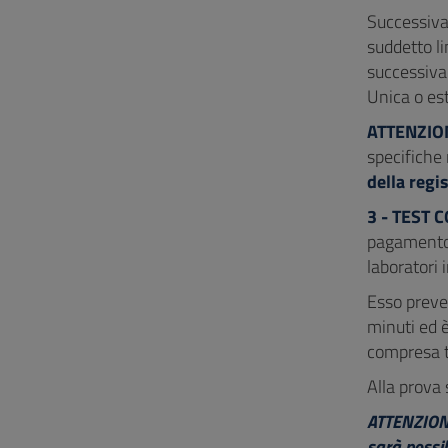
Successivam
suddetto l
successivam
Unica o est
ATTENZIONE
specifiche 
della regi
3 - TEST
pagament
laboratori 
Esso preve
minuti ed è
compresa tr
Alla prova 
ATTENZIONE:
sarà possib