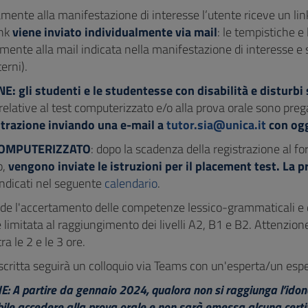
ente alla manifestazione di interesse l’utente riceve un link p
ink
viene inviato individualmente via mail
: le tempistiche 
ente alla mail indicata nella manifestazione di interesse e sar
erni).
: gli studenti e le studentesse con disabilità e disturbi 
relative al test computerizzato e/o alla prova orale sono preg
strazione inviando una e-mail a
tutor.sia@unica.it
con og
 COMPUTERIZZATO
: dopo la scadenza della registrazione al f
o,
vengono inviate le istruzioni per il placement test. La
indicati nel seguente
calendario
.
de l'accertamento delle competenze lessico-grammaticali e 
 limitata al raggiungimento dei livelli A2, B1 e B2. Attenzion
a le 2 e le 3 ore.
scritta seguirà un colloquio via Teams con un'esperta/un esper
 A partire da gennaio 2024, qualora non si raggiunga l’idoneit
ile accedere alla prova orale e non sarà emessa alcuna certif