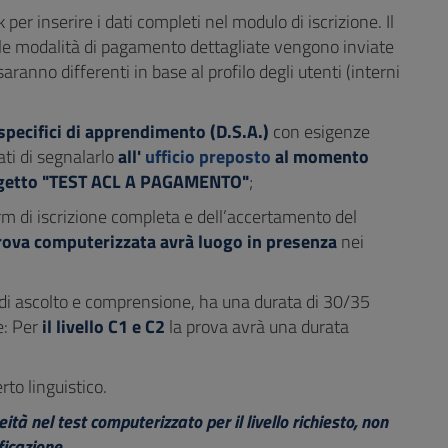
er inserire i dati completi nel modulo di iscrizione. Il
e le modalità di pagamento dettagliate vengono inviate
anno differenti in base al profilo degli utenti (interni
specifici di apprendimento (D.S.A.)
con esigenze
ati di segnalarlo
all'
ufficio preposto
al momento
getto "TEST ACL A PAGAMENTO"
;
orm di iscrizione completa e dell’accertamento del
 prova computerizzata avrà luogo in presenza
nei
di ascolto e comprensione, ha una durata di 30/35
e: Per
il livello C1 e C2
la prova avrà una durata
to linguistico.
à nel test computerizzato per il livello richiesto, non
icazione.