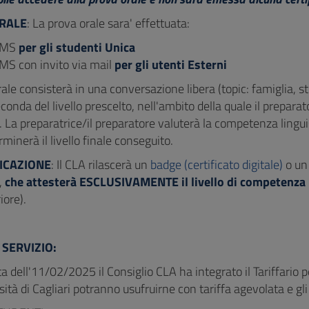
ORALE
: La prova orale sara' effettuata:
AMS
per gli studenti Unica
MS con invito via mail
per gli utenti Esterni
ale consisterà in una conversazione libera (topic: famiglia, st
conda del livello prescelto, nell'ambito della quale il prepar
 La preparatrice/il preparatore valuterà la competenza linguis
rminerà il livello finale conseguito.
FICAZIONE
: Il CLA rilascerà un
badge (certificato digitale)
o un 
,
che attesterà ESCLUSIVAMENTE il livello di competenza 
riore).
 SERVIZIO:
a dell'11/02/2025 il Consiglio CLA ha integrato il Tariffario pe
sità di Cagliari potranno usufruirne con tariffa agevolata e gli