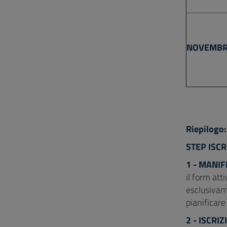
NOVEMB
Riepilogo:
STEP ISCR
1 - MANIF
il form att
esclusivam
pianificare
2 - ISCRI