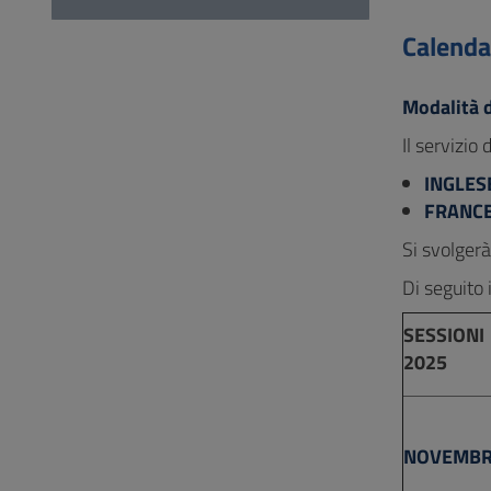
Vai
al
Calenda
Footer
Modalità d
Il serviz
INGLES
FRANC
Si svolger
Di seguito 
SESSIONI
2025
NOVEMB