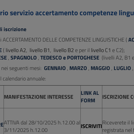
rio servizio accertamento competenze lingu
i iscrizione
io di ACCERTAMENTO DELLE COMPETENZE LINGUISTICHE (
A
E
(
livello A2
,
livello B1
,
livello B2
e per il
livello C1
e C2);
ESE
,
SPAGNOLO
,
TEDESCO e PORTOGHESE
(livelli A2, B1 
à nei seguenti mesi:
GENNAIO
,
MARZO
,
MAGGIO
,
LUGLIO
il calendario annuale:
LINK AL
MANIFESTAZIONE INTERESSE
ISCRIZIONE 
FORM
ATTIVA dal 28/10/2025 h.12.00 al
Riceverete il l
RE
ISCRIVITI
3/11/2025 h.12.00
registrata nel