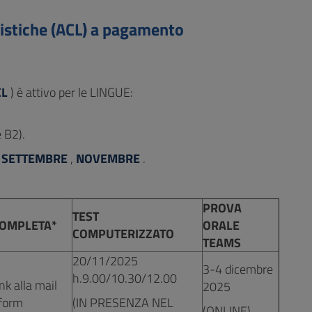
istiche (ACL) a pagamento
CL
) è attivo per le LINGUE:
e B2).
,
SETTEMBRE
,
NOVEMBRE
.
PROVA
TEST
COMPLETA*
ORALE
COMPUTERIZZATO
TEAMS
20/11/2025
3-4 dicembre
h.9.00/10.30/12.00
ink alla mail
2025
 form
(IN PRESENZA NEL
(ONLINE)