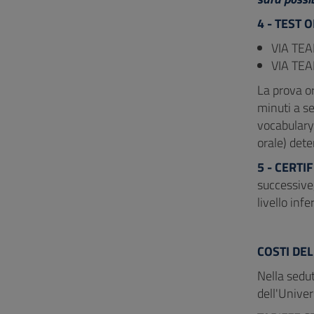
4 - TEST 
VIA TE
VIA TEA
La prova or
minuti a se
vocabulary.
orale) dete
5 - CERTI
successive
livello infe
COSTI DEL
Nella sedut
dell'Univer