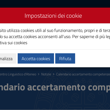
Impostazioni dei cookie
co d'Ateneo
ito utilizza cookies utili al suo funzionamento, propri e di terz
o su accetta cookies acconsenti all'uso. Per saperne di più le
iva sui cookies
 e selezioni
nalizza
Accetta cookies
Rifiuta
entro Linguistico d'Ateneo
Notizie
Calendario accertamento competenze 
ndario accertamento comp