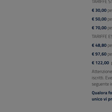
TARIFFE S
€ 30,00
per
€ 50,00
per
€ 70,00
per
TARIFFE E
€ 48,80
per
€ 97,60
per
€ 122,00
p
Attenzione 
iscritti. E
seguente i
Qualora fo
unico vi p