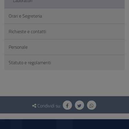
Laboratori
Orari e Segreteria
Richieste e contatti
Personale
Statuto e regolamenti
Questionario
e
Condividi su:
social