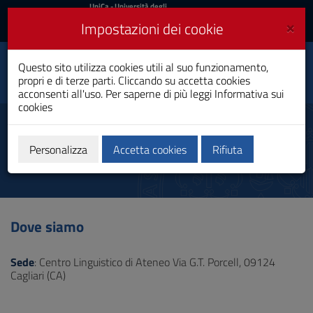
UniCa
UniCa
- Università degli
Studi di Cagliari
e
×
Impostazioni dei cookie
UniCA News
Accedi
Accedi
Questo sito utilizza cookies utili al suo funzionamento,
Centro Linguistico
Toggle
propri e di terze parti. Cliccando su accetta cookies
d'Ateneo
navigation
acconsenti all'uso. Per saperne di più leggi
Informativa sui
cookies
Vai
al
Dove siamo
Contenuto
Vai
Personalizza
Accetta cookies
Rifiuta
alla
navigazione
del
sito
Vai
Dove siamo
al
Footer
Sede
: Centro Linguistico di Ateneo Via G.T. Porcell, 09124
Cagliari (CA)