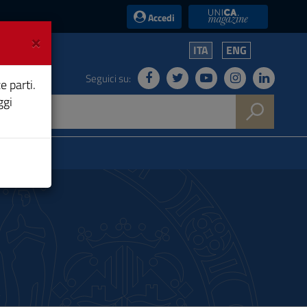
UniCA News
Accedi
×
ITA
ENG
Seguici su:
e parti.
ggi