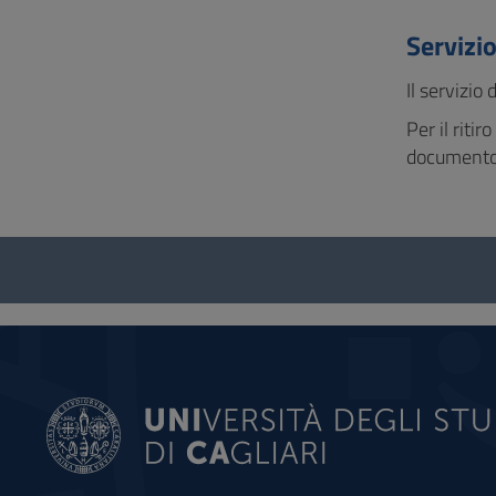
Servizi
Il servizio
Per il riti
documento 
Questionario
e
social