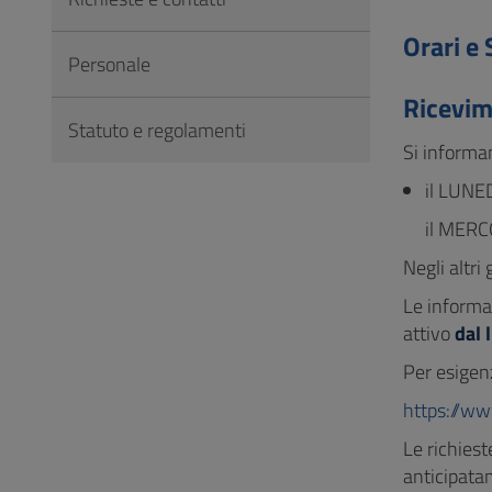
Vai
al
Orari e 
Personale
Footer
Ricevim
Statuto e regolamenti
Si informan
il LUNED
il MERCO
Negli altri
Le informa
attivo
dal 
Per esigenz
https://ww
Le richiest
anticipata