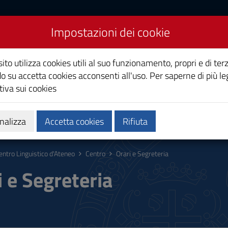
Impostazioni dei cookie
co d'Ateneo
ito utilizza cookies utili al suo funzionamento, propri e di terz
o su accetta cookies acconsenti all'uso. Per saperne di più le
iva sui cookies
 e selezioni
nalizza
Accetta cookies
Rifiuta
entro Linguistico d'Ateneo
Centro
Orari e Segreteria
i e Segreteria