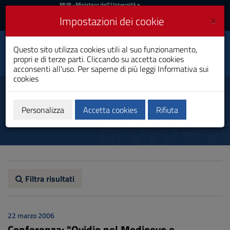
MIUR
MUR
- Ministero dell'Università e
della Ricerca
e
×
Impostazioni dei cookie
UniCA News
Accedi
Accedi
Università degli
Questo sito utilizza cookies utili al suo funzionamento,
Toggle
propri e di terze parti. Cliccando su accetta cookies
Studi di Cagliari
navigation
acconsenti all'uso. Per saperne di più leggi
Informativa sui
cookies
Vai
al
Notizie
Contenuto
Vai
Personalizza
Accetta cookies
Rifiuta
alla
navigazione
del
sito
Vai
al
Footer
Filtra risultati
22 marzo 2006
Conferenza: "Ovidio nel Medioevo e