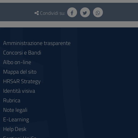
Questionario
e
Condividi su:
social
Amministrazione trasparente
Concorsi e Bandi
Albo on-line
Mappa del sito
HRS4R Strategy
Identità visiva
Rubrica
Note legali
E-Learning
Help Desk