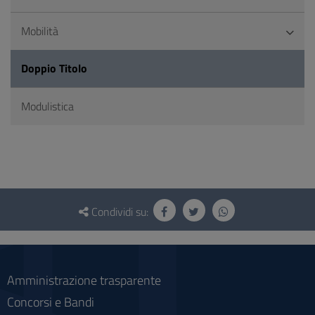
Mobilità
Doppio Titolo
Modulistica
Questionario
e
Condividi su:
social
Amministrazione trasparente
Concorsi e Bandi