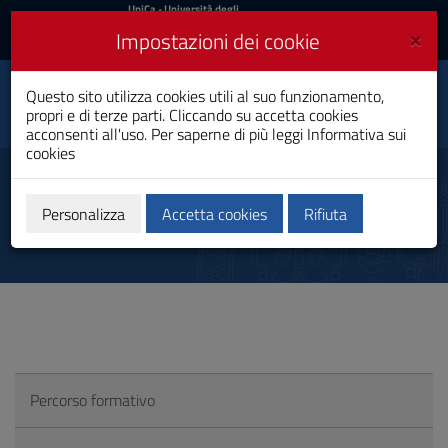
UniCa
UniCa
- Università degli
Studi di Cagliari
e
×
Impostazioni dei cookie
UniCA News
Accedi
Accedi
Tecnologie Industriali
Questo sito utilizza cookies utili al suo funzionamento,
Elettriche e
Toggle
propri e di terze parti. Cliccando su accetta cookies
Aeronautiche
navigation
acconsenti all'uso. Per saperne di più leggi
Informativa sui
Laurea Professionalizzante
cookies
Vai
al
Doppio Titolo
Contenuto
Vai
Personalizza
Accetta cookies
Rifiuta
alla
navigazione
del
sito
Vai
al
Footer
Percorso formativo