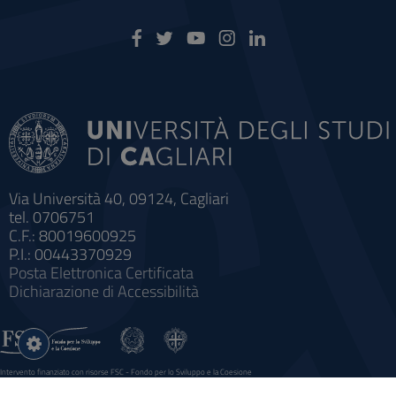
Via Università 40, 09124, Cagliari
tel. 0706751
C.F.: 80019600925
P.I.: 00443370929
Posta Elettronica Certificata
Dichiarazione di Accessibilità
Impostazioni
cookie
Intervento finanziato con risorse FSC - Fondo per lo Sviluppo e la Coesione
Sistema informatico gestionale integrato a supporto della didattica e della ricerca e potenziamento dei servizi online
agli studenti