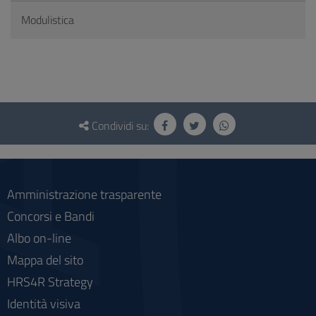
Modulistica
Questionario
e
Condividi su:
social
Amministrazione trasparente
Concorsi e Bandi
Albo on-line
Mappa del sito
HRS4R Strategy
Identità visiva