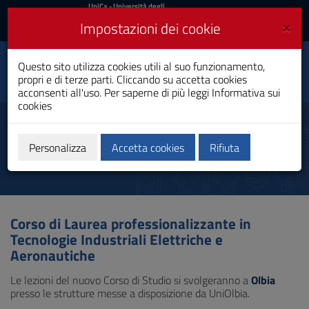
UniCa
UniCa
- Università degli
Studi di Cagliari
e
×
Impostazioni dei cookie
UniCA News
Accedi
Accedi
Tecnologie Industriali
Questo sito utilizza cookies utili al suo funzionamento,
Elettriche e
Toggle
propri e di terze parti. Cliccando su accetta cookies
Aeronautiche
navigation
acconsenti all'uso. Per saperne di più leggi
Informativa sui
Laurea Professionalizzante
cookies
Vai
al
Aule
Contenuto
Vai
Personalizza
Accetta cookies
Rifiuta
alla
navigazione
del
sito
Vai
Corso di Laurea professionalizzante in
al
Tecnologie Industriali Elettriche e
Footer
Aeronautiche
Le lezioni del nuovo Corso di Studio si svolgeranno a
Olbia
presso le strutture messe a disposizione da UniOlbia.