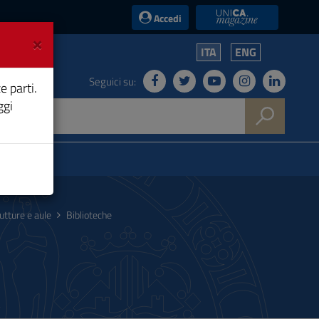
UniCA News
Accedi
×
ITA
ENG
Seguici su:
e parti.
ggi
utture e aule
Biblioteche