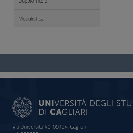
Doppio Titolo
Modulistica
Questionario
e
social
Via Università 40, 09124, Cagliari