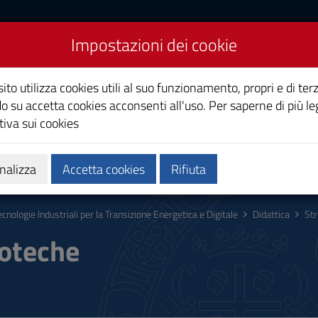
Impostazioni dei cookie
riali Elettriche e
ito utilizza cookies utili al suo funzionamento, propri e di terz
o su accetta cookies acconsenti all'uso. Per saperne di più le
iva sui cookies
Calendari e orari
Qualità e miglioramento
nalizza
Accetta cookies
Rifiuta
ecnologie Industriali per la Transizione Energetica e Digitale
Didattica
Str
ioteche