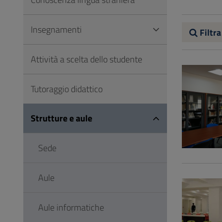
Vai
al
Insegnamenti
Footer
Filtra
Attività a scelta dello studente
Tutoraggio didattico
Strutture e aule
Sede
Aule
Aule informatiche