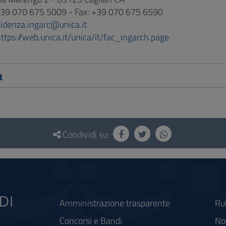
+39 070 675 5009 - Fax: +39 070 675 6590
sidenza.ingarc@unica.it
ttps://web.unica.it/unica/it/fac_ingarch.page
a
Condividi su:
Amministrazione trasparente
Ru
Concorsi e Bandi
Not