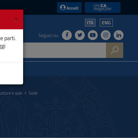
UniCA News
Accedi
×
ITA
ENG
Seguici su:
e parti.
ggi
utture e aule
Sede