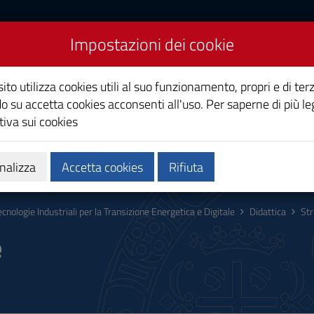
Impostazioni dei cookie
riali Elettriche e
ito utilizza cookies utili al suo funzionamento, propri e di terz
o su accetta cookies acconsenti all'uso. Per saperne di più le
iva sui cookies
Calendari e orari
Qualità e miglioramento
nalizza
Accetta cookies
Rifiuta
ecnologie Industriali per la Transizione Energetica e Digitale
Didattica
Str
e