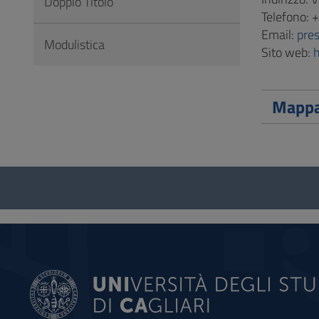
Doppio Titolo
Telefono: 
Email:
pre
Modulistica
Sito web:
h
Mapp
Questionario
e
social