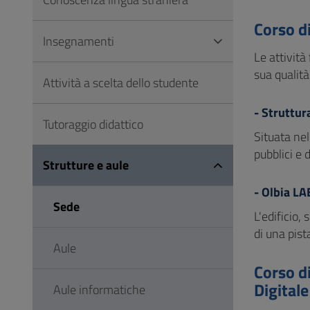
Vai
al
Corso di
Insegnamenti
Footer
Le attività
sua qualità
Attività a scelta dello studente
- Struttur
Tutoraggio didattico
Situata nel
pubblici e 
Strutture e aule
- Olbia LA
Sede
L'edificio,
di una pist
Aule
Corso di
Digitale
Aule informatiche