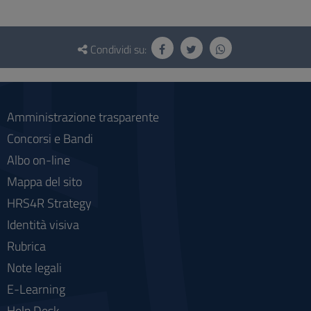
Questionario
e
Condividi su:
social
Amministrazione trasparente
Concorsi e Bandi
Albo on-line
Mappa del sito
HRS4R Strategy
Identità visiva
Rubrica
Note legali
E-Learning
Help Desk