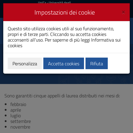
UniCa
UniCa
- Università degli
Studi di Cagliari
e
×
Impostazioni dei cookie
UniCA News
Accedi
Accedi
Tecnologie Industriali
Questo sito utilizza cookies utili al suo funzionamento,
Elettriche e
Toggle
propri e di terze parti. Cliccando su accetta cookies
Aeronautiche
navigation
acconsenti all'uso. Per saperne di più leggi
Informativa sui
Laurea Professionalizzante
cookies
Vai
al
Lauree
Contenuto
Vai
Personalizza
Accetta cookies
Rifiuta
alla
navigazione
del
sito
Vai
Sono garantiti cinque appelli di laurea distribuiti nei mesi di:
al
Footer
febbraio
aprile
luglio
settembre
novembre