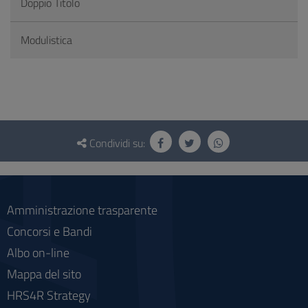
Doppio Titolo
Modulistica
Questionario
e
Condividi su:
social
Amministrazione trasparente
Concorsi e Bandi
Albo on-line
Mappa del sito
HRS4R Strategy