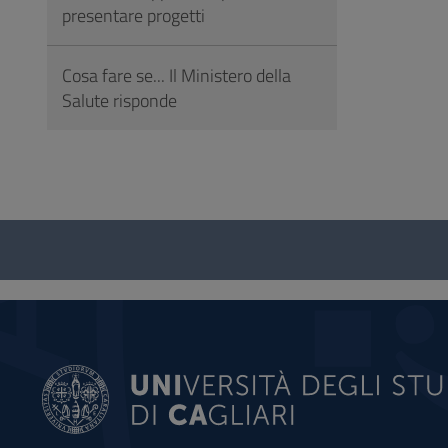
presentare progetti
Cosa fare se... Il Ministero della
Salute risponde
Questionario
e
social