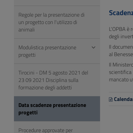
Vai
al
Scadenz
Regole per la presentazione di
Footer
un progetto con l'utilizzo di
L'OPBA è re
animali
degli inver
Il documen
Modulistica presentazione
al Benesse
progetti
Il Minister
scientifica
Tirocini - DM 5 agosto 2021 del
mancato uti
23 09 2021 Disciplina sulla
formazione degli addetti
Calenda
Data scadenze presentazione
progetti
Procedure approvate per