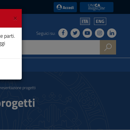
UniCA News
Accedi
×
ITA
ENG
Seguici su:
e parti.
ggi
resentazione progetti
rogetti