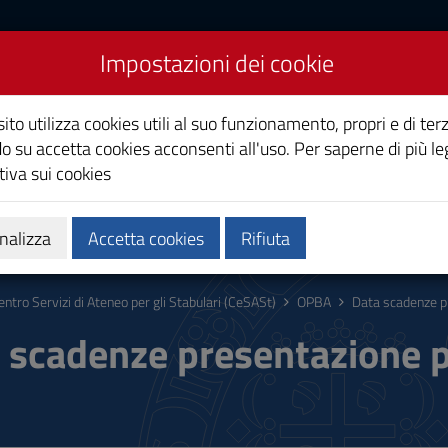
Impostazioni dei cookie
 Ateneo per gli Stabulari
ito utilizza cookies utili al suo funzionamento, propri e di terz
o su accetta cookies acconsenti all'uso. Per saperne di più le
iva sui cookies
Ricerca
OPBA
nalizza
Accetta cookies
Rifiuta
entro Servizi di Ateneo per gli Stabulari (CeSASt)
OPBA
Data scadenze p
 scadenze presentazione p