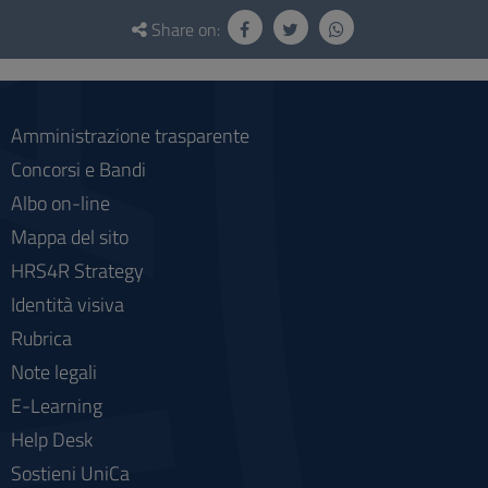
Questionnaire
and
Share on:
social
Amministrazione trasparente
Concorsi e Bandi
Albo on-line
Mappa del sito
HRS4R Strategy
Identità visiva
Rubrica
Note legali
E-Learning
Help Desk
Sostieni UniCa