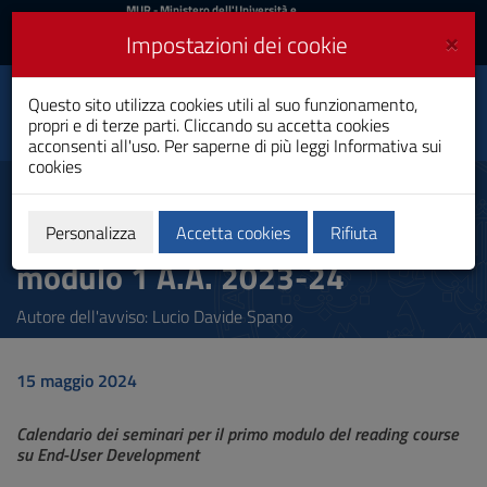
MIUR
MUR
- Ministero dell'Università e
della Ricerca
e
×
Impostazioni dei cookie
UniCA News
Accedi
Accedi
Università degli
Questo sito utilizza cookies utili al suo funzionamento,
Toggle
propri e di terze parti. Cliccando su accetta cookies
Studi di Cagliari
navigation
acconsenti all'uso. Per saperne di più leggi
Informativa sui
cookies
Vai
al
Seminari Reading Course su
Contenuto
End User Development -
Vai
Personalizza
Accetta cookies
Rifiuta
alla
modulo 1 A.A. 2023-24
navigazione
del
sito
Autore dell'avviso:
Lucio Davide Spano
Vai
al
Footer
15 maggio 2024
Calendario dei seminari per il primo modulo del reading course
su End-User Development