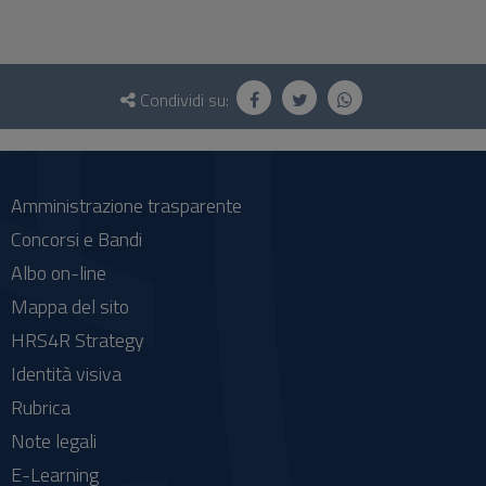
Questionario
e
Condividi su:
social
Amministrazione trasparente
Concorsi e Bandi
Albo on-line
Mappa del sito
HRS4R Strategy
Identità visiva
Rubrica
Note legali
E-Learning