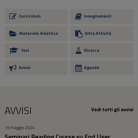
Curriculum
Insegnamenti
Materiale didattico
Altre Attività
Tesi
Ricerca
Avvisi
Agenda
AVVISI
Vedi tutti gli avvisi
15 maggio 2024
Seminari Reading Course su End User