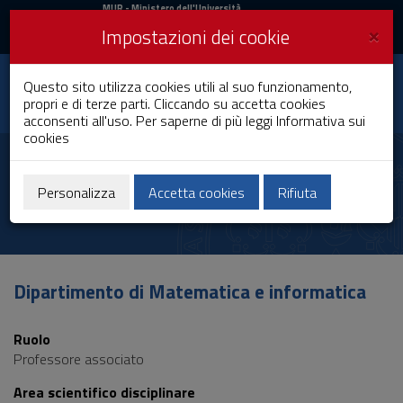
MIUR
MUR
- Ministero dell'Università
e della Ricerca
e
×
Impostazioni dei cookie
UniCA News
Accedi
Accedi
Università degli
Questo sito utilizza cookies utili al suo funzionamento,
Toggle
propri e di terze parti. Cliccando su accetta cookies
Studi di Cagliari
navigation
acconsenti all'uso. Per saperne di più leggi
Informativa sui
cookies
Vai
al
Lucio Davide Spano
Contenuto
Vai
Personalizza
Accetta cookies
Rifiuta
alla
navigazione
del
sito
Vai
Dipartimento di Matematica e informatica
al
Footer
Ruolo
Professore associato
Area scientifico disciplinare