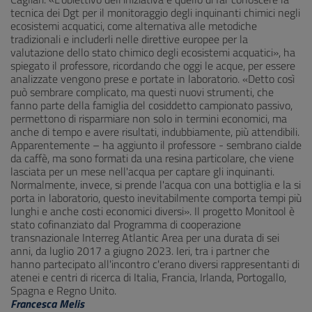
tecnica dei Dgt per il monitoraggio degli inquinanti chimici negli
ecosistemi acquatici, come alternativa alle metodiche
tradizionali e includerli nelle direttive europee per la
valutazione dello stato chimico degli ecosistemi acquatici», ha
spiegato il professore, ricordando che oggi le acque, per essere
analizzate vengono prese e portate in laboratorio. «Detto così
può sembrare complicato, ma questi nuovi strumenti, che
fanno parte della famiglia del cosiddetto campionato passivo,
permettono di risparmiare non solo in termini economici, ma
anche di tempo e avere risultati, indubbiamente, più attendibili.
Apparentemente – ha aggiunto il professore - sembrano cialde
da caffè, ma sono formati da una resina particolare, che viene
lasciata per un mese nell'acqua per captare gli inquinanti.
Normalmente, invece, si prende l'acqua con una bottiglia e la si
porta in laboratorio, questo inevitabilmente comporta tempi più
lunghi e anche costi economici diversi». Il progetto Monitool è
stato cofinanziato dal Programma di cooperazione
transnazionale Interreg Atlantic Area per una durata di sei
anni, da luglio 2017 a giugno 2023. Ieri, tra i partner che
hanno partecipato all'incontro c'erano diversi rappresentanti di
atenei e centri di ricerca di Italia, Francia, Irlanda, Portogallo,
Spagna e Regno Unito.
Francesca Melis