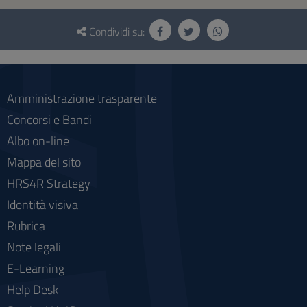
Questionario
e
Condividi su:
social
Amministrazione trasparente
Concorsi e Bandi
Albo on-line
Mappa del sito
HRS4R Strategy
Identità visiva
Rubrica
Note legali
E-Learning
Help Desk