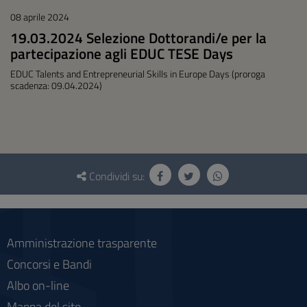
08 aprile 2024
19.03.2024 Selezione Dottorandi/e per la
partecipazione agli EDUC TESE Days
EDUC Talents and Entrepreneurial Skills in Europe Days (proroga
scadenza: 09.04.2024)
Questionario
e
Condividi su:
social
Amministrazione trasparente
Concorsi e Bandi
Albo on-line
Mappa del sito